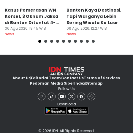
Kasus Pemerasan WN
Banten Kaya Destinasi,
R
Korsel, 3 Oknum Jaksa
Tapi Warganya Lebih
P
di Banten Dituntut 4-5
Sering Wisata Ke Luar
4
Tahun
06 Agu 2026, 19:45 WIB
06 Agu 2026, 12:27 WIB
K
06
News
News
Ne
About Us
Editorial Team
Contact Us
Terms of Services
Pedoman Media Siber
Index
Sitemap
Follow Us
Download
© 2026 IDN. All Rights Reserved.