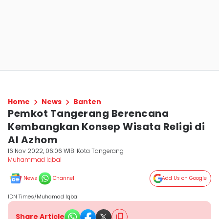
Home
News
Banten
Pemkot Tangerang Berencana
Kembangkan Konsep Wisata Religi di
Al Azhom
16 Nov 2022, 06:06 WIB
Kota Tangerang
Muhammad Iqbal
News
Channel
Add Us on Google
IDN Times/Muhamad Iqbal
Share Article