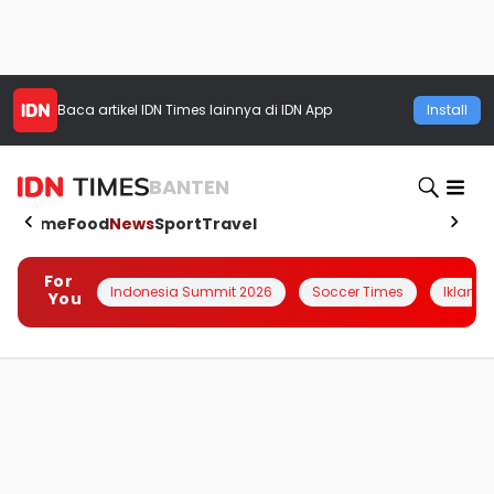
Baca artikel
IDN Times
lainnya di IDN App
Install
BANTEN
Home
Food
News
Sport
Travel
For
Indonesia Summit 2026
Soccer Times
Iklanin 
You