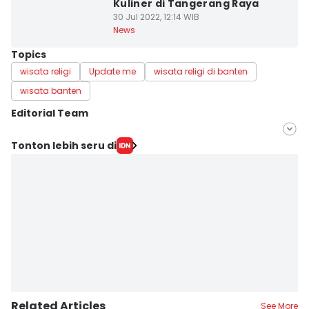
Kuliner di Tangerang Raya
30 Jul 2022, 12:14 WIB
News
Topics
wisata religi
Update me
wisata religi di banten
wisata banten
Editorial Team
Editor
Tonton lebih seru di
Muhammad Iqbal
Editor
Ita Lismawati F Malau
Related Articles
See More