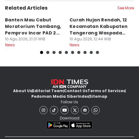
Related Articles
See More
Banten Mau Cabut
Curah Hujan Rendah, 12
J
Moratorium Tambang,
Kecamatan Kabupaten
M
Pemprov Incar PAD 2
Tangerang Waspada
B
Kali Lipat
10 Agu 2026, 21:01 WIB
Kekeringan
10 Agu 2026, 12:44 WIB
D
09
News
News
Ne
About Us
Editorial Team
Contact Us
Terms of Services
Pedoman Media Siber
Index
Sitemap
Follow Us
Download