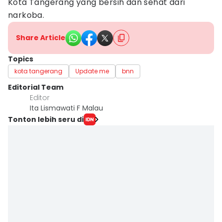
Kota Tangerang yang bersih dan sehat dari
narkoba.
Share Article
Topics
kota tangerang
Update me
bnn
Editorial Team
Editor
Ita Lismawati F Malau
Tonton lebih seru di