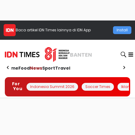
Baca artikel
IDN Times
lainnya di IDN App
Install
BANTEN
Home
Food
News
Sport
Travel
For
Indonesia Summit 2026
Soccer Times
Iklanin 
You