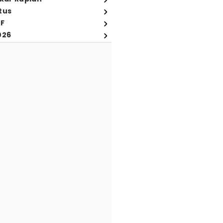
tus
FF
026