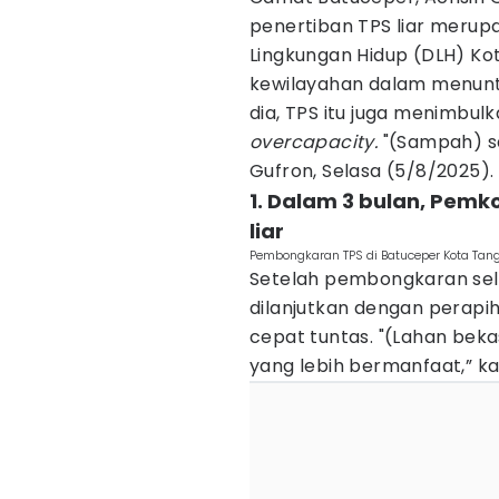
penertiban TPS liar merupa
Lingkungan Hidup (DLH) K
kewilayahan dalam menuntas
dia, TPS itu juga menimbu
overcapacity.
"(Sampah) sa
Gufron, Selasa (5/8/2025).
1. Dalam 3 bulan, Pem
liar
Pembongkaran TPS di Batuceper Kota Tan
Setelah pembongkaran seles
dilanjutkan dengan perapi
cepat tuntas. "(Lahan beka
yang lebih bermanfaat,” ka