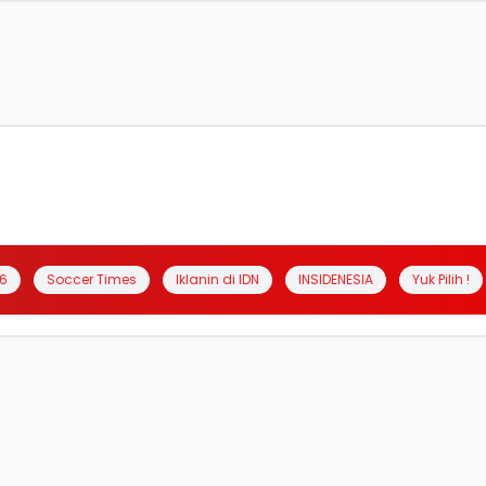
6
Soccer Times
Iklanin di IDN
INSIDENESIA
Yuk Pilih !