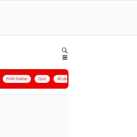
Profil Dokter
Quiz
#LokalBerdaya
Join Community