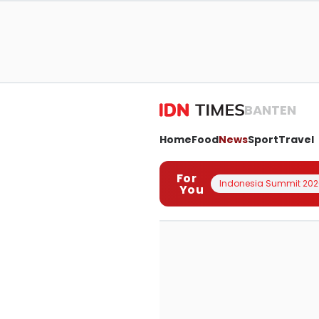
BANTEN
Home
Food
News
Sport
Travel
For
Indonesia Summit 202
You