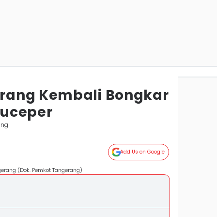
rang Kembali Bongkar
atuceper
ang
Add Us on Google
gerang (Dok. Pemkot Tangerang)