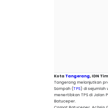
Kota
Tangerang
, IDN Ti
Tangerang melanjutkan p
Sampah (
TPS
) di sejumlah
menertibkan TPS di Jalan 
Batuceper.
Camat Batuceper, Achsin G