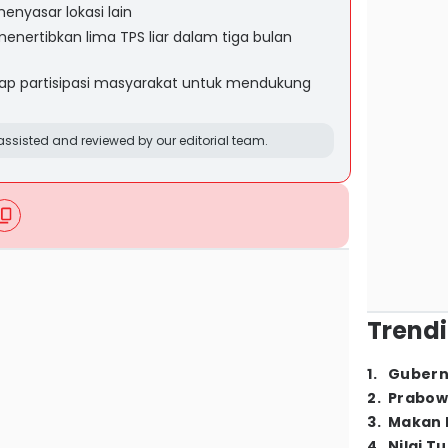
nyasar lokasi lain
nertibkan lima TPS liar dalam tiga bulan
p partisipasi masyarakat untuk mendukung
ssisted and reviewed by our editorial team.
Trendi
1
.
Gubern
2
.
Prabow
3
.
Makan B
4
.
Nilai T