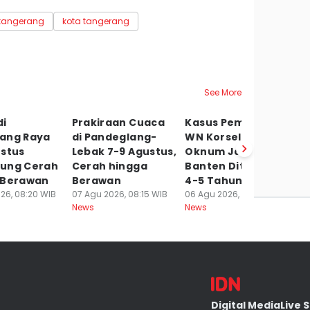
tangerang
kota tangerang
See More
di
Prakiraan Cuaca
Kasus Pemerasan
B
ang Raya
di Pandeglang-
WN Korsel, 3
De
ustus
Lebak 7-9 Agustus,
Oknum Jaksa di
W
ung Cerah
Cerah hingga
Banten Dituntut
S
 Berawan
Berawan
4-5 Tahun
L
26, 08:20 WIB
07 Agu 2026, 08:15 WIB
06 Agu 2026, 19:45 WIB
06
News
News
Ne
Digital Media
Live 