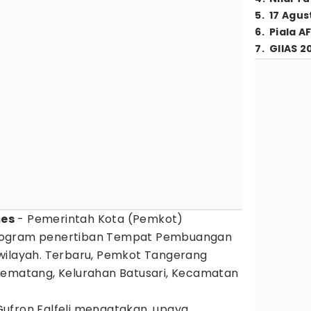
5
.
17 Agus
6
.
Piala A
7
.
GIIAS 2
mes
- Pemerintah Kota (Pemkot)
rogram penertiban Tempat Pembuangan
 wilayah. Terbaru, Pemkot Tangerang
Pematang, Kelurahan Batusari, Kecamatan
ufron Falfeli mengatakan, upaya