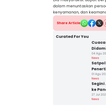
dalam menuntaskan perso
kenyamanan, dan keamanan
Share Article
Curated For You
Cuaca
Didomi
04 Agu 20
News
Satpol
Penert
01 Agu 202
News
Segin
ke Pa
27 Jul 202
News