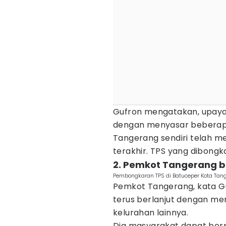
Gufron mengatakan, upaya p
dengan menyasar beberapa t
Tangerang sendiri telah me
terakhir. TPS yang dibongk
2. Pemkot Tangerang b
Pembongkaran TPS di Batuceper Kota Tan
Pemkot Tangerang, kata Gu
terus berlanjut dengan meny
kelurahan lainnya.
Dia masyarakat dapat ber