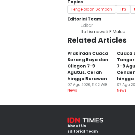
Topics
Pengelolaan Sampah
TPS
Editorial Team
Editor
Ita Lismawati F Malau
Related Articles
Prakiraan Cuaca
Cuaca 
Serang Raya dan
Tanger
Cilegon 7-9
7-9 Ag
Agutus, Cerah
Cender
hingga Berawan
hingga
07 Agu 2026, 11:02 WIB
07 Agu 20
News
News
About Us
Editorial Team