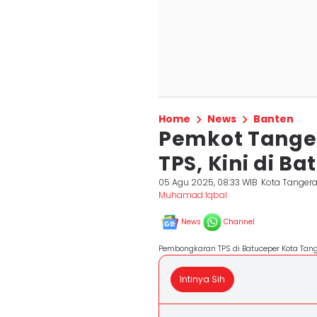
Home
News
Banten
Pemkot Tange
TPS, Kini di B
05 Agu 2025, 08:33 WIB
Kota Tanger
Muhamad Iqbal
News
Channel
Pembongkaran TPS di Batuceper Kota Tan
Intinya Sih