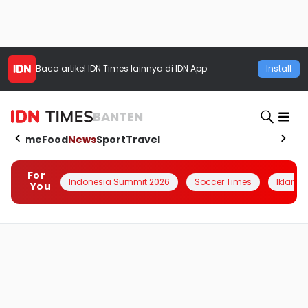
Baca artikel
IDN Times
lainnya di IDN App
Install
BANTEN
Home
Food
News
Sport
Travel
For
Indonesia Summit 2026
Soccer Times
Iklanin 
You