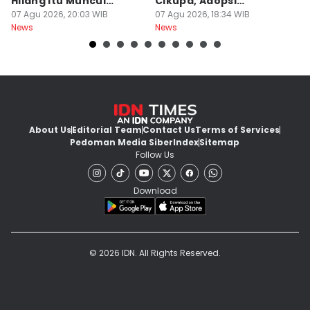
Hilang Itu Muncul
Cikupa, Adopsi
J
Kembali
07 Agu 2026, 20:03 WIB
Kurikulum Singapura
07 Agu 2026, 18:34 WIB
R
07
News
News
Ne
About Us
Editorial Team
Contact Us
Terms of Services
Pedoman Media Siber
Index
Sitemap
Follow Us
Download
© 2026 IDN. All Rights Reserved.