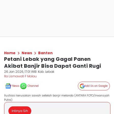
Home
News
Banten
Petani Lebak yang Gagal Panen
Akibat Banjir Bisa Dapat Ganti Rugi
26 Jan 2026, 17:01 WIB
Kab. Lebak
Ita Lismawati F Malau
News
Channel
Add Us on Google
Ilustrasi kerusakan sawah setelah banjir melanda (ANTARA FOTO/Irwansyah
Putra)
Intinya Sih