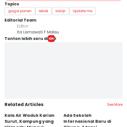
Topics
gagal panen
lebak
banjir
Update me
Editorial Team
Editor
Ita Lismawati F Malau
Tonton lebih seru di
Related Articles
See More
Kala Air Waduk Karian
Ada Sekolah
D
Surut, Kampung yang
Internasional Baru di
T