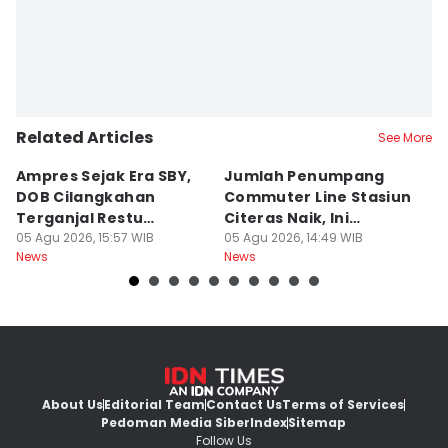
Related Articles
See More
Ampres Sejak Era SBY,
Jumlah Penumpang
D
DOB Cilangkahan
Commuter Line Stasiun
S
Terganjal Restu
Citeras Naik, Ini
A
Prabowo
05 Agu 2026, 15:57 WIB
Sebabnya
05 Agu 2026, 14:49 WIB
05
News
News
Ne
About Us
Editorial Team
Contact Us
Terms of Services
Pedoman Media Siber
Index
Sitemap
Follow Us