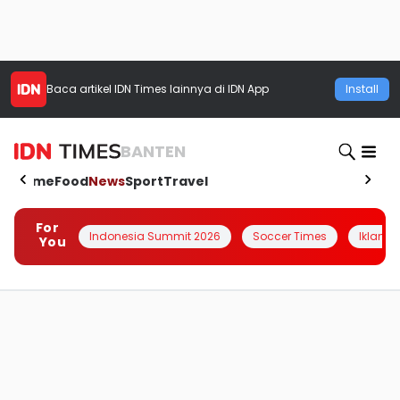
Baca artikel
IDN Times
lainnya di IDN App
Install
BANTEN
Home
Food
News
Sport
Travel
For
Indonesia Summit 2026
Soccer Times
Iklanin 
You