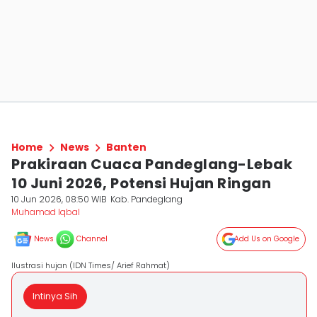
Home
News
Banten
Prakiraan Cuaca Pandeglang-Lebak
10 Juni 2026, Potensi Hujan Ringan
10 Jun 2026, 08:50 WIB
Kab. Pandeglang
Muhamad Iqbal
News
Channel
Add Us on Google
Ilustrasi hujan (IDN Times/ Arief Rahmat)
Intinya Sih