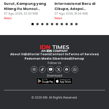
Surut, Kampung yang
Internasional Baru di
T
Hilang Itu Muncul
Cikupa, Adopsi
J
Kembali
07 Agu 2026, 20:03 WIB
Kurikulum Singapura
07 Agu 2026, 18:34 WIB
R
07
News
News
Ne
About Us
Editorial Team
Contact Us
Terms of Services
Pedoman Media Siber
Index
Sitemap
Follow Us
Download
© 2026 IDN. All Rights Reserved.