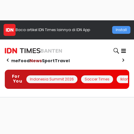
Baca artikel
IDN Times
lainnya di IDN App
Install
BANTEN
Home
Food
News
Sport
Travel
For
Indonesia Summit 2026
Soccer Times
Iklanin 
You