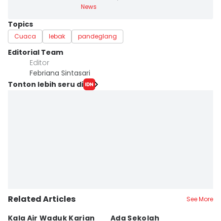
News
Topics
Cuaca
lebak
pandeglang
Editorial Team
Editor
Febriana Sintasari
Tonton lebih seru di
Related Articles
See More
Kala Air Waduk Karian
Ada Sekolah
D