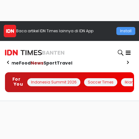
Baca artikel
IDN Times
lainnya di IDN App
Install
BANTEN
Home
Food
News
Sport
Travel
For
Indonesia Summit 2026
Soccer Times
Iklanin 
You