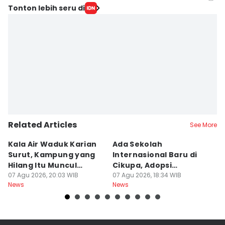
Editor
Tonton lebih seru di
Maya Aulia Aprilianti
Editor
Ita Lismawati F Malau
Related Articles
See More
Kala Air Waduk Karian
Ada Sekolah
D
Surut, Kampung yang
Internasional Baru di
T
Hilang Itu Muncul
Cikupa, Adopsi
J
Kembali
07 Agu 2026, 20:03 WIB
Kurikulum Singapura
07 Agu 2026, 18:34 WIB
R
07
News
News
Ne