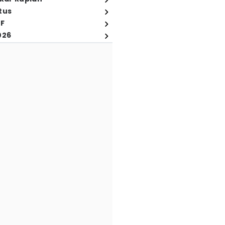
tus
FF
026