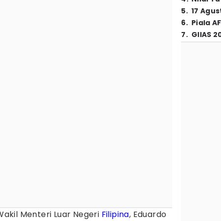
5
.
17 Agus
6
.
Piala A
7
.
GIIAS 2
akil Menteri Luar Negeri
Filipina
, Eduardo