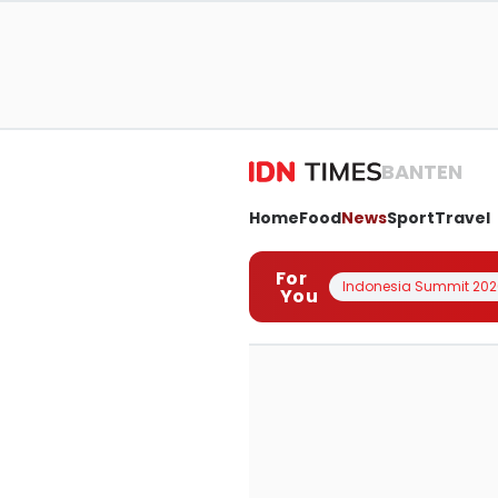
BANTEN
Home
Food
News
Sport
Travel
For
Indonesia Summit 202
You