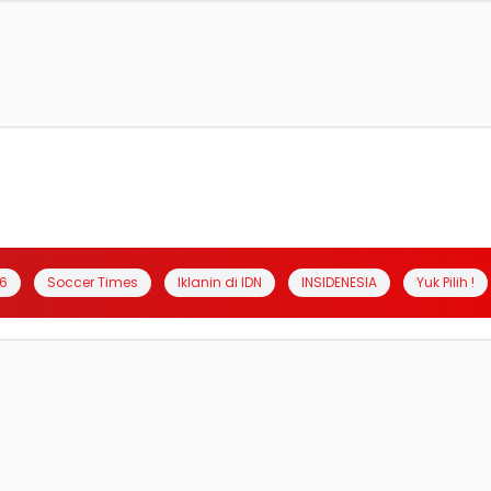
6
Soccer Times
Iklanin di IDN
INSIDENESIA
Yuk Pilih !