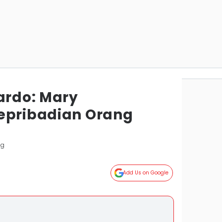
rdo: Mary
epribadian Orang
ng
Add Us on Google