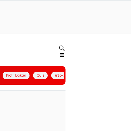
Profil Dokter
Quiz
#LokalBerdaya
Join Community