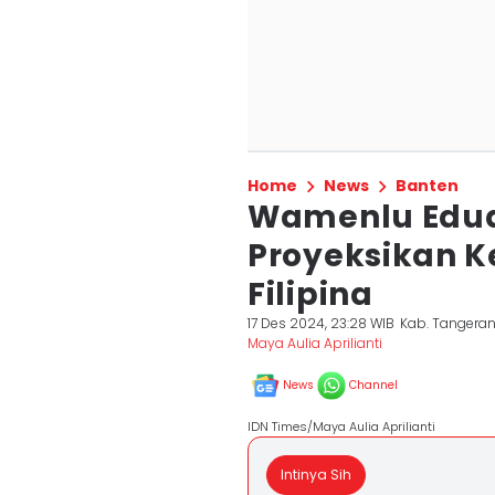
Home
News
Banten
Wamenlu Edua
Proyeksikan K
Filipina
17 Des 2024, 23:28 WIB
Kab. Tangera
Maya Aulia Aprilianti
News
Channel
IDN Times/Maya Aulia Aprilianti
Intinya Sih