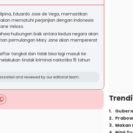
Filipina, Eduardo Jose de Vega, memastikan
a akan mematuhi perjanjian dengan Indonesia
ane Veloso.
ahwa hubungan baik antara kedua negara akan
akatan pemulangan Mary Jane akan mempererat
ftar tangkal dan tidak bisa lagi masuk ke
elakukan tindak kriminal narkotika 15 tahun
ssisted and reviewed by our editorial team.
Trendi
1
.
Gubern
2
.
Prabow
3
.
Makan B
4
.
Nilai T