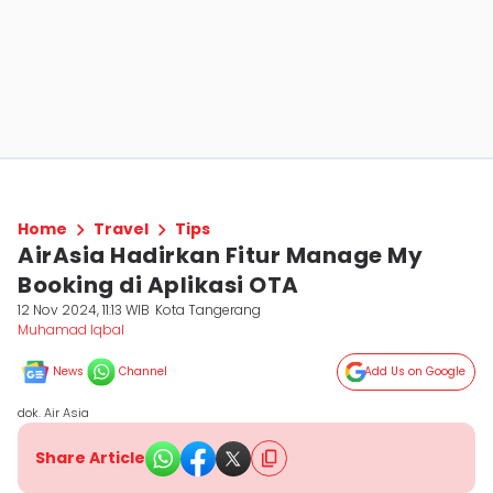
Home
Travel
Tips
AirAsia Hadirkan Fitur Manage My
Booking di Aplikasi OTA
12 Nov 2024, 11:13 WIB
Kota Tangerang
Muhamad Iqbal
News
Channel
Add Us on Google
dok. Air Asia
Share Article