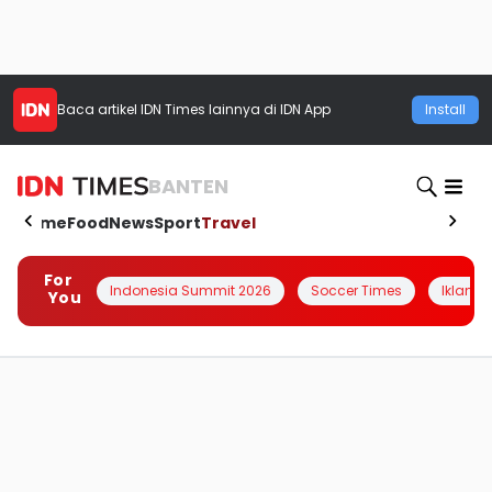
Baca artikel
IDN Times
lainnya di IDN App
Install
BANTEN
Home
Food
News
Sport
Travel
For
Indonesia Summit 2026
Soccer Times
Iklanin 
You