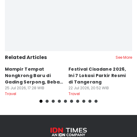
Editor
Ita Lismawati F Malau
Related Articles
See More
Mampir Tempat
Festival Cisadane 2026,
F
Nongkrong Baru di
Ini 7 Lokasi Parkir Resmi
Di
Gading Serpong, Bebas
di Tangerang
T
Bayar Parkir
25 Jul 2026, 17:28 WIB
22 Jul 2026, 20:52 WIB
P
22
Travel
Travel
Tr