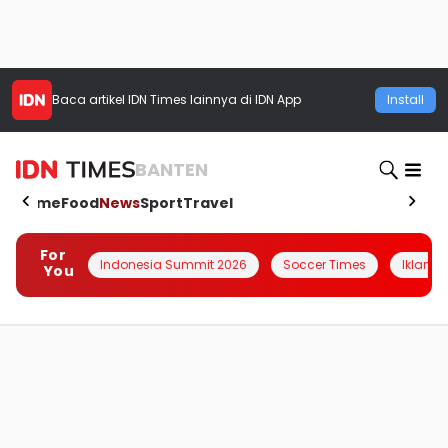
Baca artikel
IDN Times
lainnya di IDN App
Install
BANTEN
Home
Food
News
Sport
Travel
For
Indonesia Summit 2026
Soccer Times
Iklanin 
You