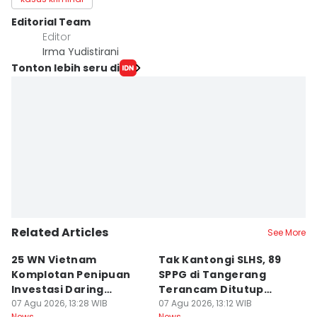
Editorial Team
Editor
Irma Yudistirani
Tonton lebih seru di
Related Articles
See More
25 WN Vietnam
Tak Kantongi SLHS, 89
P
Komplotan Penipuan
SPPG di Tangerang
T
Investasi Daring
Terancam Ditutup
8
Dideportasi
07 Agu 2026, 13:28 WIB
Permanen
07 Agu 2026, 13:12 WIB
Ai
07
News
News
Ne