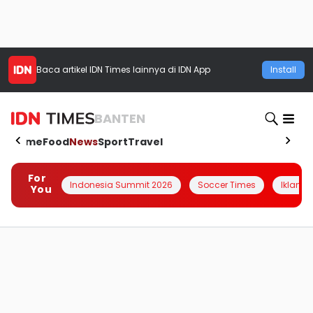
Baca artikel
IDN Times
lainnya di IDN App
Install
BANTEN
Home
Food
News
Sport
Travel
For
Indonesia Summit 2026
Soccer Times
Iklanin 
You