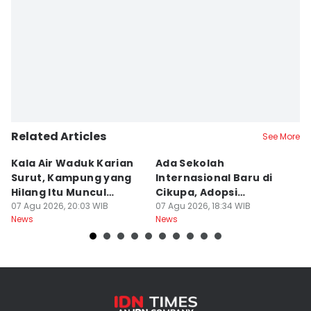
Related Articles
See More
Kala Air Waduk Karian
Ada Sekolah
D
Surut, Kampung yang
Internasional Baru di
T
Hilang Itu Muncul
Cikupa, Adopsi
J
Kembali
07 Agu 2026, 20:03 WIB
Kurikulum Singapura
07 Agu 2026, 18:34 WIB
R
07
News
News
Ne