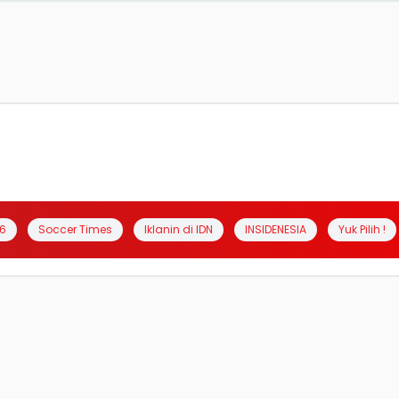
6
Soccer Times
Iklanin di IDN
INSIDENESIA
Yuk Pilih !