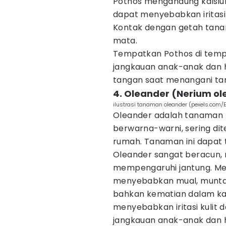
Pothos mengandung kalsium
dapat menyebabkan iritasi
Kontak dengan getah tanam
mata.
Tempatkan Pothos di tempa
jangkauan anak-anak dan 
tangan saat menangani tan
4. Oleander (Nerium o
ilustrasi tanaman oleander (pexels.com/E
Oleander adalah tanaman 
berwarna-warni, sering d
rumah. Tanaman ini dapat 
Oleander sangat beracun, 
mempengaruhi jantung. Me
menyebabkan mual, muntah, 
bahkan kematian dalam ka
menyebabkan iritasi kulit 
jangkauan anak-anak dan 