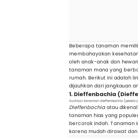
Beberapa tanaman memiliki
membahayakan kesehatan ji
oleh anak-anak dan hewan 
tanaman mana yang berba
rumah. Berikut ini adalah 
dijauhkan dari jangkauan a
1. Dieffenbachia (Dieff
ilustrasi tanaman dieffenbachia (pexels
Dieffenbachia
atau dikenal
tanaman hias yang popule
bercorak indah. Tanaman i
karena mudah dirawat dan 