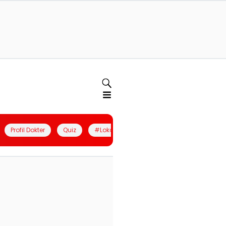
Profil Dokter
Quiz
#LokalBerdaya
Join Community