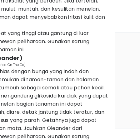
 oksalat yang beracun. Jika tertelan,
 mulut, muntah, dan kesulitan menelan.
an dapat menyebabkan iritasi kulit dan
t yang tinggi atau gantung di luar
hewan peliharaan. Gunakan sarung
aman ini.
leander)
rica On The Go)
hias dengan bunga yang indah dan
itemukan di taman-taman dan halaman
tumbuh sebagai semak atau pohon kecil.
mengandung glikosida kardiak yang dapat
nelan bagian tanaman ini dapat
diare, detak jantung tidak teratur, dan
sus yang parah. Getahnya juga dapat
dan mata. Jauhkan Oleander dari
hewan peliharaan. Gunakan sarung