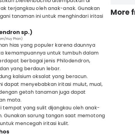
stikan
Dieffenbachia
ditempatkan di
idak terjangkau oleh anak-anak. Gunakan
More 
ni tanaman ini untuk menghindari iritasi
dendron sp.)
.com/Huy Phan)
an hias yang populer karena daunnya
serta kemampuannya untuk tumbuh dalam
erdapat berbagai jenis Philodendron,
an yang berdaun lebar.
ung kalsium oksalat yang beracun.
i dapat menyebabkan iritasi mulut, mual,
 dengan getah tanaman juga dapat
dan mata.
i tempat yang sulit dijangkau oleh anak-
n. Gunakan sarung tangan saat memotong
ntuk mencegah iritasi kulit.
thos