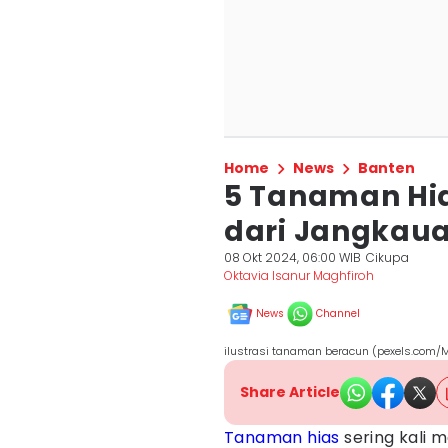
Home
News
Banten
5 Tanaman Hi
dari Jangkau
08 Okt 2024, 06:00 WIB
Cikupa
Oktavia Isanur Maghfiroh
News
Channel
ilustrasi tanaman beracun (pexels.com/Ma
Share Article
Tanaman hias
sering kali 