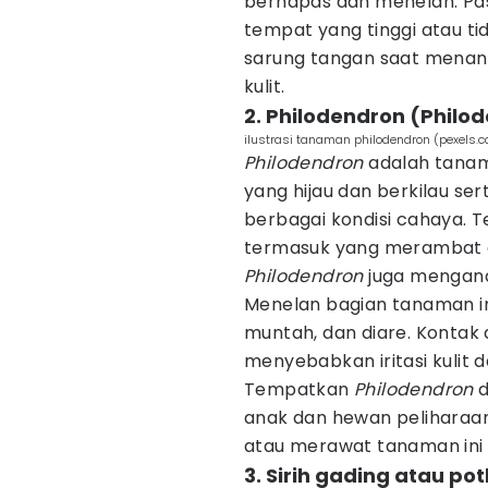
bernapas dan menelan. Pa
tempat yang tinggi atau t
sarung tangan saat menanga
kulit.
2. Philodendron (Philo
ilustrasi tanaman philodendron (pexels
Philodendron
adalah tanam
yang hijau dan berkilau 
berbagai kondisi cahaya. T
termasuk yang merambat d
Philodendron
juga mengand
Menelan bagian tanaman in
muntah, dan diare. Kontak
menyebabkan iritasi kulit 
Tempatkan
Philodendron
d
anak dan hewan peliharaa
atau merawat tanaman ini u
3. Sirih gading atau po