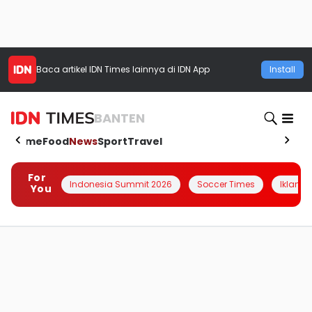
Baca artikel
IDN Times
lainnya di IDN App
Install
BANTEN
Home
Food
News
Sport
Travel
For
Indonesia Summit 2026
Soccer Times
Iklanin 
You