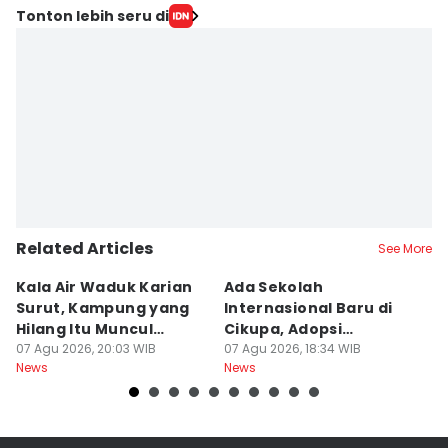
Tonton lebih seru di
Related Articles
See More
Kala Air Waduk Karian
Ada Sekolah
D
Surut, Kampung yang
Internasional Baru di
T
Hilang Itu Muncul
Cikupa, Adopsi
J
Kembali
07 Agu 2026, 20:03 WIB
Kurikulum Singapura
07 Agu 2026, 18:34 WIB
R
07
News
News
Ne