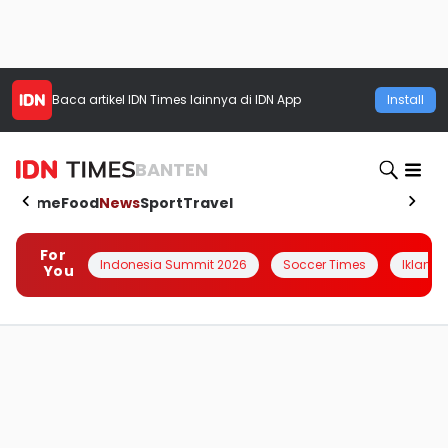
Baca artikel
IDN Times
lainnya di IDN App
Install
BANTEN
Home
Food
News
Sport
Travel
For
Indonesia Summit 2026
Soccer Times
Iklanin 
You