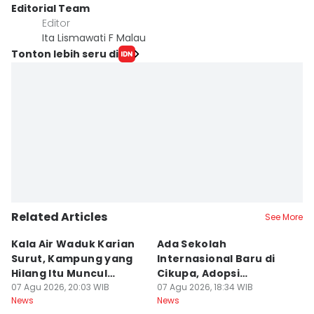
Editorial Team
Editor
Ita Lismawati F Malau
Tonton lebih seru di
Related Articles
See More
Kala Air Waduk Karian
Ada Sekolah
D
Surut, Kampung yang
Internasional Baru di
T
Hilang Itu Muncul
Cikupa, Adopsi
J
Kembali
07 Agu 2026, 20:03 WIB
Kurikulum Singapura
07 Agu 2026, 18:34 WIB
R
07
News
News
Ne