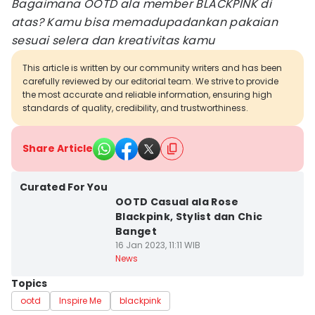
Bagaimana OOTD ala member BLACKPINK di
atas? Kamu bisa memadupadankan pakaian
sesuai selera dan kreativitas kamu
This article is written by our community writers and has been
carefully reviewed by our editorial team. We strive to provide
the most accurate and reliable information, ensuring high
standards of quality, credibility, and trustworthiness.
Share Article
Curated For You
OOTD Casual ala Rose
Blackpink, Stylist dan Chic
Banget
16 Jan 2023, 11:11 WIB
News
Topics
ootd
Inspire Me
blackpink