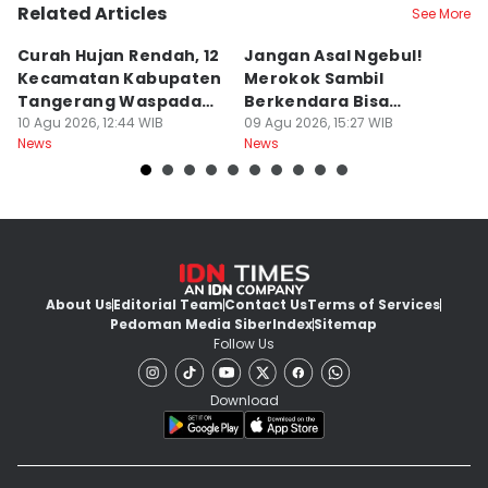
Related Articles
See More
Curah Hujan Rendah, 12
Jangan Asal Ngebul!
P
Kecamatan Kabupaten
Merokok Sambil
D
Tangerang Waspada
Berkendara Bisa
h
Kekeringan
10 Agu 2026, 12:44 WIB
Didenda Rp750 Ribu
09 Agu 2026, 15:27 WIB
09
News
News
Ne
About Us
Editorial Team
Contact Us
Terms of Services
Pedoman Media Siber
Index
Sitemap
Follow Us
Download