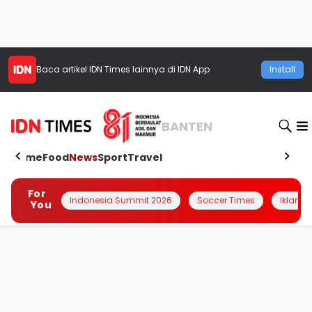
Baca artikel
IDN Times
lainnya di IDN App
Install
BANTEN
Home
Food
News
Sport
Travel
For
Indonesia Summit 2026
Soccer Times
Iklanin 
You