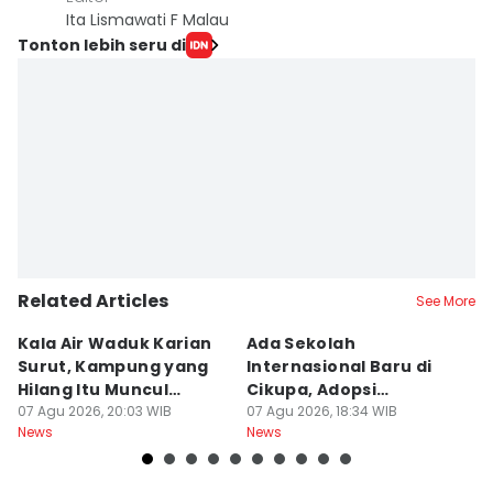
Ita Lismawati F Malau
Tonton lebih seru di
Related Articles
See More
Kala Air Waduk Karian
Ada Sekolah
D
Surut, Kampung yang
Internasional Baru di
T
Hilang Itu Muncul
Cikupa, Adopsi
J
Kembali
07 Agu 2026, 20:03 WIB
Kurikulum Singapura
07 Agu 2026, 18:34 WIB
R
07
News
News
Ne