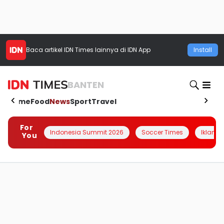
Baca artikel
IDN Times
lainnya di IDN App
Install
BANTEN
Home
Food
News
Sport
Travel
For
Indonesia Summit 2026
Soccer Times
Iklanin 
You