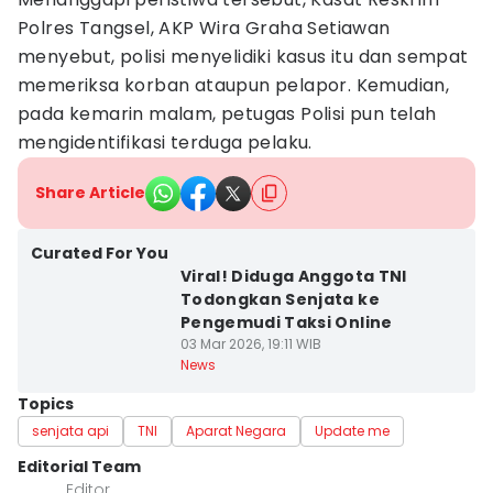
Polres Tangsel, AKP Wira Graha Setiawan
menyebut, polisi menyelidiki kasus itu dan sempat
memeriksa korban ataupun pelapor. Kemudian,
pada kemarin malam, petugas Polisi pun telah
mengidentifikasi terduga pelaku.
Share Article
Curated For You
Viral! Diduga Anggota TNI
Todongkan Senjata ke
Pengemudi Taksi Online
03 Mar 2026, 19:11 WIB
News
Topics
senjata api
TNI
Aparat Negara
Update me
Editorial Team
Editor