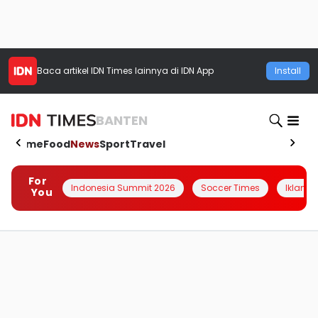
Baca artikel
IDN Times
lainnya di IDN App
Install
BANTEN
Home
Food
News
Sport
Travel
For
Indonesia Summit 2026
Soccer Times
Iklanin 
You