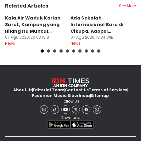
Related Articles
See More
Kala Air Waduk Karian
Ada Sekolah
D
Surut, Kampung yang
Internasional Baru di
T
Hilang Itu Muncul
Cikupa, Adopsi
J
Kembali
07 Agu 2026, 20:03 WIB
Kurikulum Singapura
07 Agu 2026, 18:34 WIB
R
07
News
News
Ne
About Us
Editorial Team
Contact Us
Terms of Services
Pedoman Media Siber
Index
Sitemap
Follow Us
Download