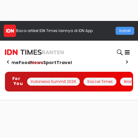
Baca artikel
IDN Times
lainnya di IDN App
Install
BANTEN
Home
Food
News
Sport
Travel
For
Indonesia Summit 2026
Soccer Times
Iklanin 
You