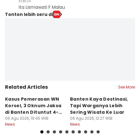
Editor
Ita Lismawati F Malau
Tonton lebih seru di
Related Articles
See More
Kasus Pemerasan WN
Banten Kaya Destinasi,
R
Korsel, 3 Oknum Jaksa
Tapi Warganya Lebih
P
di Banten Dituntut 4-5
Sering Wisata Ke Luar
4
Tahun
06 Agu 2026, 19:45 WIB
06 Agu 2026, 12:27 WIB
K
06
News
News
Ne