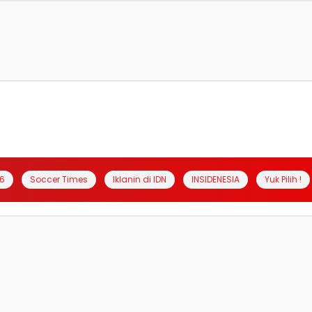
6
Soccer Times
Iklanin di IDN
INSIDENESIA
Yuk Pilih !