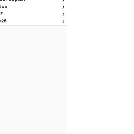
tus
FF
026