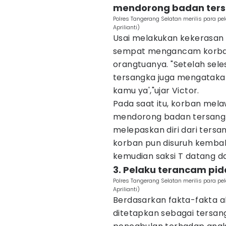
mendorong badan ter
Polres Tangerang Selatan merilis para p
Aprilianti)
Usai melakukan kekerasan 
sempat mengancam korban
orangtuanya. "Setelah sele
tersangka juga mengataka
kamu ya',"ujar Victor.
Pada saat itu, korban me
mendorong badan tersangk
melepaskan diri dari tersa
korban pun disuruh kembal
kemudian saksi T datang da
3. Pelaku terancam pid
Polres Tangerang Selatan merilis para p
Aprilianti)
Berdasarkan fakta-fakta al
ditetapkan sebagai tersan