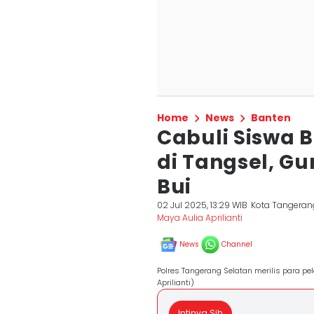
Home
News
Banten
Cabuli Siswa 
di Tangsel, G
Bui
02 Jul 2025, 13:29 WIB
Kota Tangeran
Maya Aulia Aprilianti
News
Channel
Polres Tangerang Selatan merilis para p
Aprilianti)
Intinya Sih