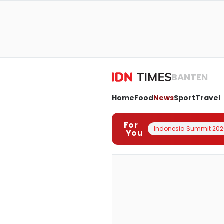
BANTEN
Home
Food
News
Sport
Travel
For
Indonesia Summit 202
You