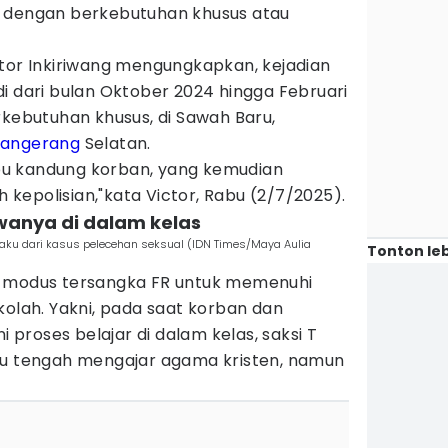
i dengan berkebutuhan khusus atau
ctor Inkiriwang mengungkapkan, kejadian
i dari bulan Oktober 2024 hingga Februari
rkebutuhan khusus, di Sawah Baru,
Tangerang
Selatan.
 ibu kandung korban, yang kemudian
eh kepolisian,"kata Victor, Rabu (2/7/2025).
swanya di dalam kelas
elaku dari kasus pelecehan seksual (IDN Times/Maya Aulia
Tonton leb
n modus tersangka FR untuk memenuhi
kolah. Yakni, pada saat korban dan
roses belajar di dalam kelas, saksi T
tu tengah mengajar agama kristen, namun