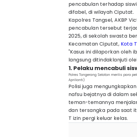
pencabulan terhadap sisw
difabel, di wilayah Ciputat.
Kapolres Tangsel, AKBP Vi
pencabulan tersebut terjad
2025, di sekolah swasta be
Kecamatan Ciputat,
Kota 
"Kasus ini dilaporkan oleh
langsung ditindaklanjuti ol
1. Pelaku mencabuli si
Polres Tangerang Selatan merilis para p
Aprilianti)
Polisi juga mengungkapka
nafsu bejatnya di dalam se
teman-temannya menjalani p
dan tersangka pada saat i
T izin pergi keluar kelas.