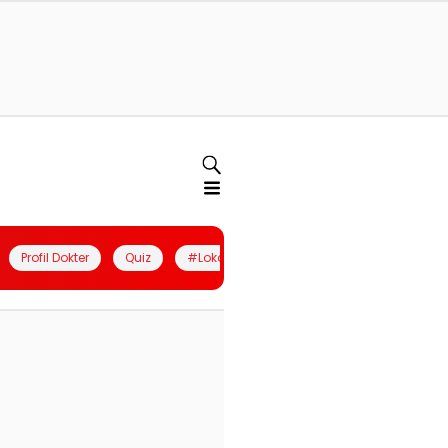
Profil Dokter
Quiz
#LokalBerdaya
Join Community