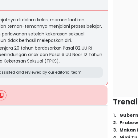
bejatnya di dalam kelas, memanfaatkan
an teman-temannya menjalani proses belajar.
perlawanan setelah kekerasan seksual
un tidak berhasil melepaskan diri.
njara 20 tahun berdasarkan Pasal 82 UU RI
perlindungan anak dan Pasal 6 UU Noor 12 Tahun
a Kekerasan Seksual (TPKS).
ssisted and reviewed by our editorial team.
Trendi
1
.
Gubern
2
.
Prabow
3
.
Makan B
4
.
Nilai T