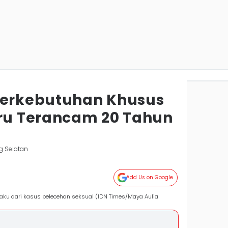
Berkebutuhan Khusus
uru Terancam 20 Tahun
g Selatan
Add Us on Google
elaku dari kasus pelecehan seksual (IDN Times/Maya Aulia