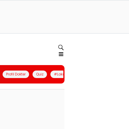
Profil Dokter
Quiz
#LokalBerdaya
Join Community