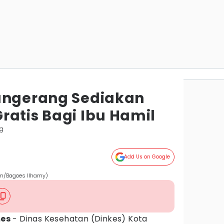
angerang Sediakan
ratis Bagi Ibu Hamil
ng
Add Us on Google
om/Bagoes Ilhamy)
mes
- Dinas Kesehatan (Dinkes) Kota