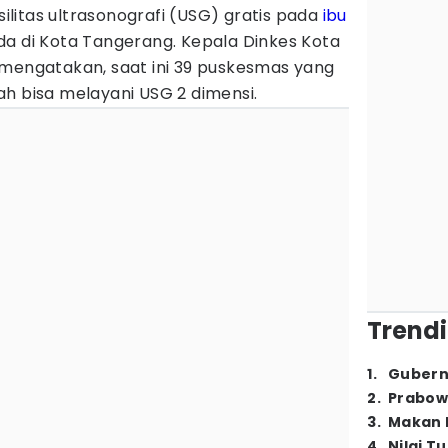
litas ultrasonografi (USG) gratis pada
ibu
a di Kota Tangerang. Kepala Dinkes Kota
 mengatakan, saat ini 39 puskesmas yang
h bisa melayani USG 2 dimensi.
Trendi
1
.
Gubern
2
.
Prabow
3
.
Makan B
4
.
Nilai T