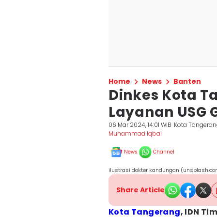
Home
News
Banten
Dinkes Kota T
Layanan USG G
06 Mar 2024, 14:01 WIB
Kota Tangera
Muhammad Iqbal
News
Channel
ilustrasi dokter kandungan (unsplash.c
Share Article
Kota Tangerang
, IDN Ti