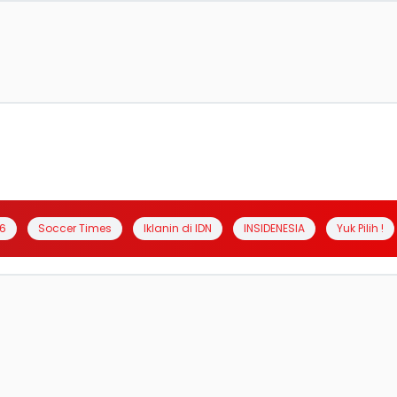
6
Soccer Times
Iklanin di IDN
INSIDENESIA
Yuk Pilih !