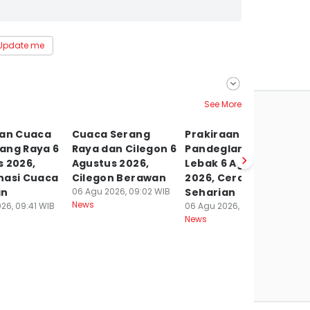
Update me
See More
aan Cuaca
Cuaca Serang
Prakiraan Cuaca
A
ang Raya 6
Raya dan Cilegon 6
Pandeglang dan
S
 2026,
Agustus 2026,
Lebak 6 Agustus
C
nasi Cuaca
Cilegon Berawan
2026, Cerah
T
an
06 Agu 2026, 09:02 WIB
Seharian
P
News
26, 09:41 WIB
06 Agu 2026, 08:59 WIB
05
News
Ne