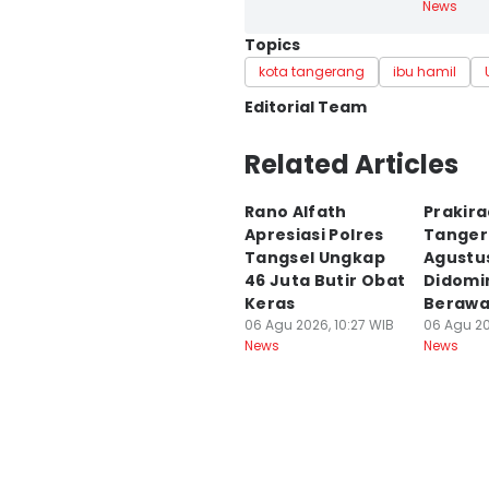
News
Topics
kota tangerang
ibu hamil
Editorial Team
Editor
Related Articles
Muhammad Iqbal
Rano Alfath
Prakir
Editor
Apresiasi Polres
Tanger
Ita Lismawati F Malau
Tangsel Ungkap
Agustus
46 Juta Butir Obat
Didomi
Keras
Beraw
06 Agu 2026, 10:27 WIB
06 Agu 20
News
News