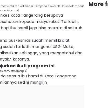
More 
menyuntikkan vaksinasi TD kepada siswa SD Darussalam saat
Dhana Kencana)
 Dinkes Kota Tangerang berupaya
sehatan kepada masyarakat. Terlebih,
agi ibu hamil juga bisa merata di seluruh
arena puskesmas sudah memiliki alat
 sudah terlatih mengenai USG. Maka,
ialisasikan sehingga, yang mengetahui dan
yak,” katanya.
njurkan ikuti program ini
pik.com/stefamerpik)
ada semua ibu hamil di Kota Tangerang
ilannya sedini mungkin.