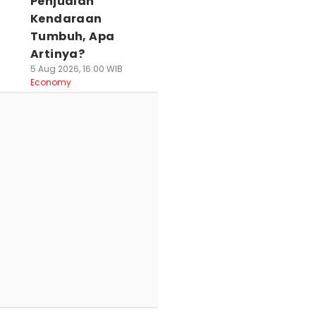
Penjualan
Kendaraan
Tumbuh, Apa
Artinya?
5 Aug 2026, 16:00 WIB
Economy
mpres Sejak Era
Jumlah
DPD RI Bangun
BY, DOB
Penumpang
Kantor di Serang
ilangkahan
Commuter Line
Permudah Aspira
erganjal Restu
Stasiun Citeras
Warga Banten
rabowo
Naik, Ini Sebabnya
05 Agu 2026, 14:30 WI
News
 Agu 2026, 15:57 WIB
05 Agu 2026, 14:49 WIB
ws
News