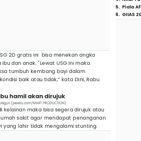
5
.
Piala A
6
.
GIIAS 2
USG 2D gratis ini bisa menekan angka
 ibu dan anak. "Lewat USG ini maka
iksa tumbuh kembang bayi dalam
ndisi baik atau tidak,” kata Dini, Rabu
, ibu hamil akan dirujuk
an obgyn (pexels.com/MART PRODUCTION)
di kelainan maka bisa segera dirujuk atau
i rumah sakit agar mendapat penanganan
bayi yang lahir tidak mengalami stunting.