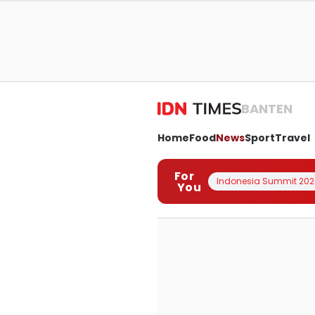
BANTEN
Home
Food
News
Sport
Travel
For
Indonesia Summit 202
You