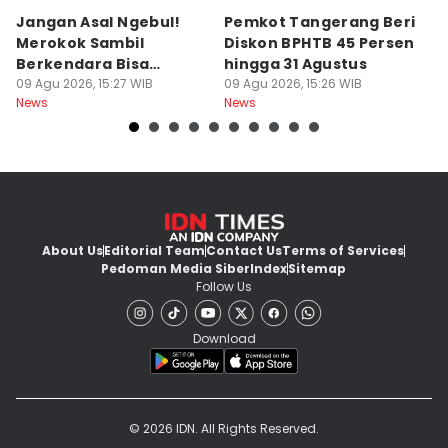
Jangan Asal Ngebul!
Pemkot Tangerang Beri
5
Merokok Sambil
Diskon BPHTB 45 Persen
K
Berkendara Bisa
hingga 31 Agustus
d
Didenda Rp750 Ribu
09 Agu 2026, 15:27 WIB
09 Agu 2026, 15:26 WIB
09
News
News
Ne
About Us
Editorial Team
Contact Us
Terms of Services
Pedoman Media Siber
Index
Sitemap
Follow Us
Download
© 2026 IDN. All Rights Reserved.