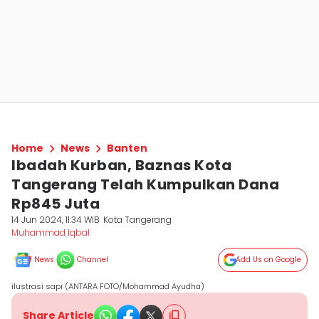
Home
News
Banten
Ibadah Kurban, Baznas Kota
Tangerang Telah Kumpulkan Dana
Rp845 Juta
14 Jun 2024, 11:34 WIB
Kota Tangerang
Muhammad Iqbal
News
Channel
Add Us on Google
ilustrasi sapi (ANTARA FOTO/Mohammad Ayudha)
Share Article