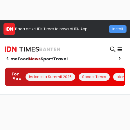
Baca artikel
IDN Times
lainnya di IDN App
Install
BANTEN
Home
Food
News
Sport
Travel
For
Indonesia Summit 2026
Soccer Times
Iklanin 
You