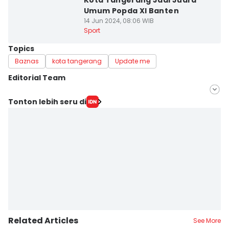
Kota Tangerang Jadi Juara
Umum Popda XI Banten
14 Jun 2024, 08:06 WIB
Sport
Topics
Baznas
kota tangerang
Update me
Editorial Team
Editor
Tonton lebih seru di
Muhammad Iqbal
Editor
Ita Lismawati F Malau
Related Articles
See More