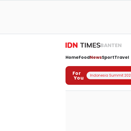
BANTEN
Home
Food
News
Sport
Travel
For
Indonesia Summit 202
You