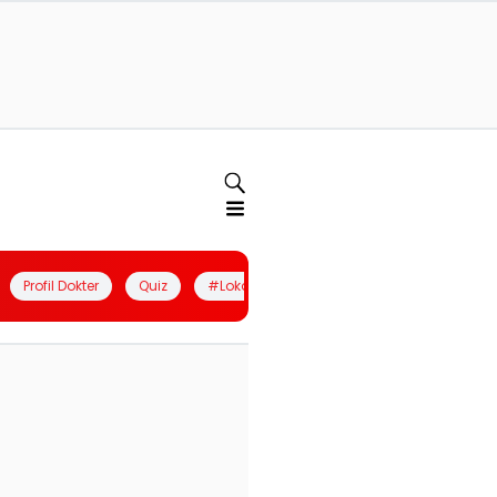
Profil Dokter
Quiz
#LokalBerdaya
Join Community