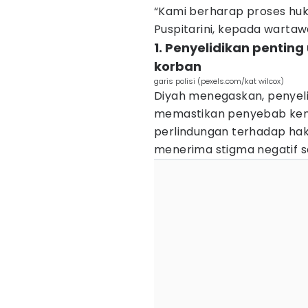
“Kami berharap proses huku
Puspitarini, kepada wartaw
1. Penyelidikan penti
korban
garis polisi (pexels.com/kat wilcox)
Diyah menegaskan, penyeli
memastikan penyebab kem
perlindungan terhadap hak
menerima stigma negatif s