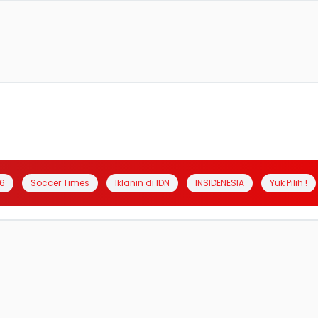
6
Soccer Times
Iklanin di IDN
INSIDENESIA
Yuk Pilih !