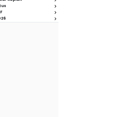
tus
FF
026