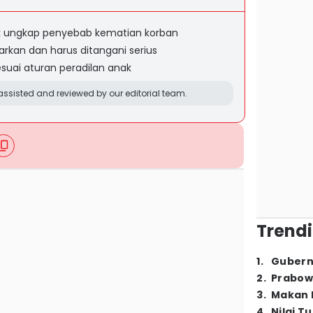
uk ungkap penyebab kematian korban
biarkan dan harus ditangani serius
 sesuai aturan peradilan anak
ssisted and reviewed by our editorial team.
Trendi
1
.
Gubern
2
.
Prabow
3
.
Makan B
4
.
Nilai T