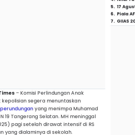
5
.
17 Agus
6
.
Piala A
7
.
GIIAS 2
 Times
– Komisi Perlindungan Anak
 kepolisian segera menuntaskan
n
perundungan
yang menimpa Muhamad
PN 19 Tangerang Selatan. MH meninggal
25) pagi setelah dirawat intensif di RS
 yang dialaminya di sekolah.