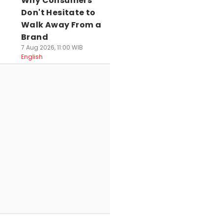
Why Consumers
Don't Hesitate to
Walk Away From a
Brand
7 Aug 2026, 11:00 WIB
English
ak Kantongi SLHS,
Peringati HUT RI,
Prakiraan Cuaca
 SPPG di
Pemkot
Serang Raya dan