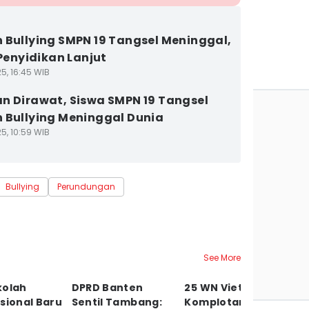
 Bullying SMPN 19 Tangsel Meninggal,
 Penyidikan Lanjut
5, 16:45 WIB
n Dirawat, Siswa SMPN 19 Tangsel
 Bullying Meninggal Dunia
5, 10:59 WIB
Bullying
Perundungan
See More
kolah
DPRD Banten
25 WN Vietnam
T
sional Baru
Sentil Tambang:
Komplotan
89