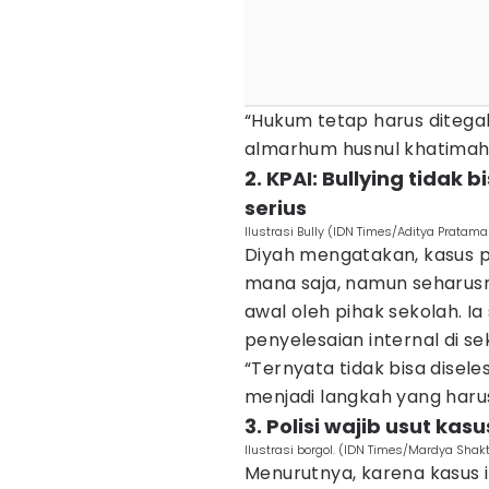
“Hukum tetap harus ditegak
almarhum husnul khatimah,”
2. KPAI: Bullying tidak 
serius
Ilustrasi Bully (IDN Times/Aditya Pratama
Diyah mengatakan, kasus p
mana saja, namun seharusn
awal oleh pihak sekolah. 
penyelesaian internal di se
“Ternyata tidak bisa disel
menjadi langkah yang harus
3. Polisi wajib usut kas
Ilustrasi borgol. (IDN Times/Mardya Shakt
Menurutnya, karena kasus i