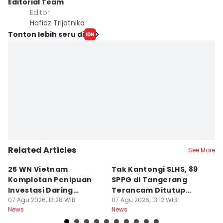
Editorial Team
Editor
Hafidz Trijatnika
Tonton lebih seru di
Related Articles
See More
25 WN Vietnam
Tak Kantongi SLHS, 89
P
Komplotan Penipuan
SPPG di Tangerang
T
Investasi Daring
Terancam Ditutup
8
Dideportasi
07 Agu 2026, 13:28 WIB
Permanen
07 Agu 2026, 13:12 WIB
Ai
07
News
News
Ne