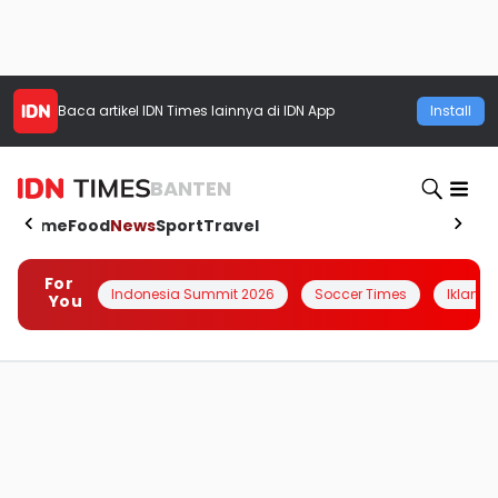
Baca artikel
IDN Times
lainnya di IDN App
Install
BANTEN
Home
Food
News
Sport
Travel
For
Indonesia Summit 2026
Soccer Times
Iklanin 
You