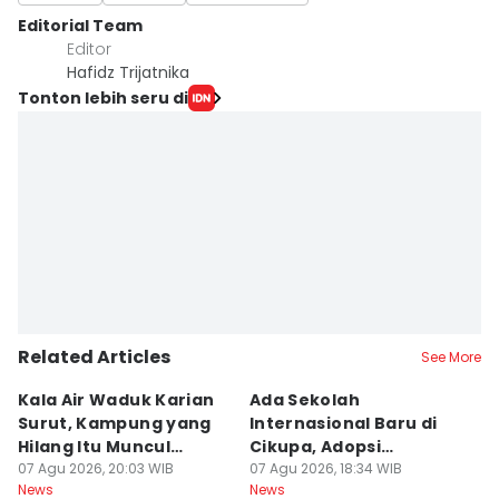
Editorial Team
Editor
Hafidz Trijatnika
Tonton lebih seru di
Related Articles
See More
Kala Air Waduk Karian
Ada Sekolah
D
Surut, Kampung yang
Internasional Baru di
T
Hilang Itu Muncul
Cikupa, Adopsi
J
Kembali
07 Agu 2026, 20:03 WIB
Kurikulum Singapura
07 Agu 2026, 18:34 WIB
R
07
News
News
Ne