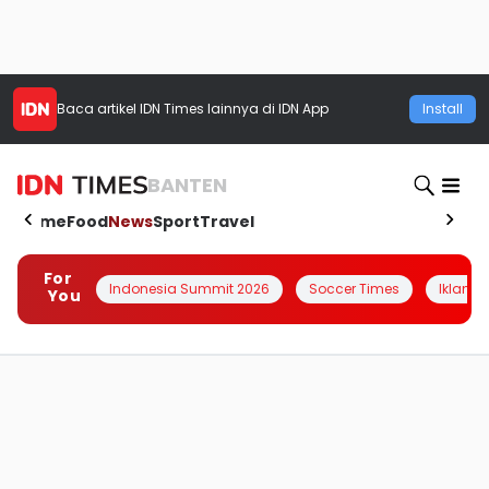
Baca artikel
IDN Times
lainnya di IDN App
Install
BANTEN
Home
Food
News
Sport
Travel
For
Indonesia Summit 2026
Soccer Times
Iklanin 
You