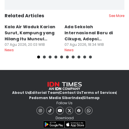
Related Articles
See More
Kala Air Waduk Karian
Ada Sekolah
D
Surut, Kampung yang
Internasional Baru di
T
Hilang Itu Muncul
Cikupa, Adopsi
J
Kembali
07 Agu 2026, 20:03 WIB
Kurikulum Singapura
07 Agu 2026, 18:34 WIB
R
07
News
News
Ne
About Us
Editorial Team
Contact Us
Terms of Services
Pedoman Media Siber
Index
Sitemap
Follow Us
Download