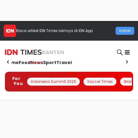
Baca artikel
IDN Times
lainnya di IDN App
Install
BANTEN
Home
Food
News
Sport
Travel
For
Indonesia Summit 2026
Soccer Times
Iklanin 
You