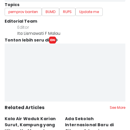
Topics
pemprov banten
BUMD
RUPS
Update me
Editorial Team
Editor
Ita Lismawati F Malau
Tonton lebih seru di
Related Articles
See More
Kala Air Waduk Karian
Ada Sekolah
D
Surut, Kampung yang
Internasional Baru di
T