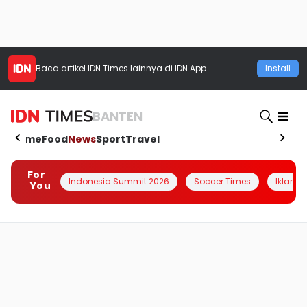
Baca artikel
IDN Times
lainnya di IDN App
Install
BANTEN
Home
Food
News
Sport
Travel
For
Indonesia Summit 2026
Soccer Times
Iklanin 
You