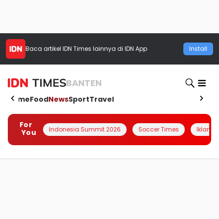
Baca artikel
IDN Times
lainnya di IDN App
Install
BANTEN
Home
Food
News
Sport
Travel
For
Indonesia Summit 2026
Soccer Times
Iklanin 
You