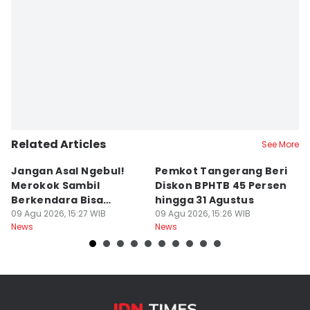
Editor
Ita Lismawati F Malau
Related Articles
See More
Jangan Asal Ngebul!
Pemkot Tangerang Beri
5
Merokok Sambil
Diskon BPHTB 45 Persen
K
Berkendara Bisa
hingga 31 Agustus
d
Didenda Rp750 Ribu
09 Agu 2026, 15:27 WIB
09 Agu 2026, 15:26 WIB
09
News
News
Ne