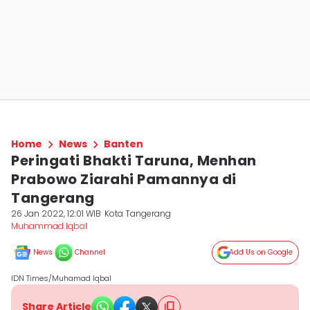
Home
News
Banten
Peringati Bhakti Taruna, Menhan
Prabowo Ziarahi Pamannya di
Tangerang
26 Jan 2022, 12:01 WIB
Kota Tangerang
Muhammad Iqbal
News
Channel
Add Us on Google
IDN Times/Muhamad Iqbal
Share Article