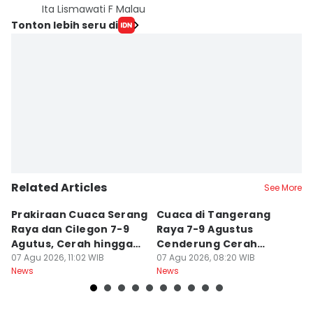
Ita Lismawati F Malau
Tonton lebih seru di
Related Articles
See More
Prakiraan Cuaca Serang
Cuaca di Tangerang
Pr
Raya dan Cilegon 7-9
Raya 7-9 Agustus
P
Agutus, Cerah hingga
Cenderung Cerah
A
Berawan
07 Agu 2026, 11:02 WIB
hingga Berawan
07 Agu 2026, 08:20 WIB
B
07
News
News
Ne