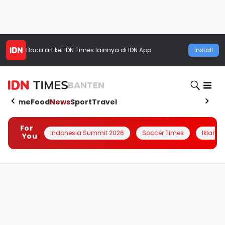
Baca artikel
IDN Times
lainnya di IDN App
Install
BANTEN
Home
Food
News
Sport
Travel
For
Indonesia Summit 2026
Soccer Times
Iklanin 
You