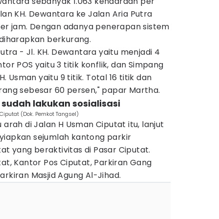
wantara sebanyak 1.063 kendaraan per
alan KH. Dewantara ke Jalan Aria Putra
er jam. Dengan adanya penerapan sistem
 diharapkan berkurang.
Putra - Jl. KH. Dewantara yaitu menjadi 4
tor POS yaitu 3 titik konflik, dan Simpang
H. Usman yaitu 9 titik. Total 16 titik dan
urang sebesar 60 persen," papar Martha.
 sudah lakukan sosialisasi
 Ciputat (Dok. Pemkot Tangsel)
 arah di Jalan H Usman Ciputat itu, lanjut
yiapkan sejumlah kantong parkir
 yang beraktivitas di Pasar Ciputat.
tat, Kantor Pos Ciputat, Parkiran Gang
arkiran Masjid Agung Al-Jihad.