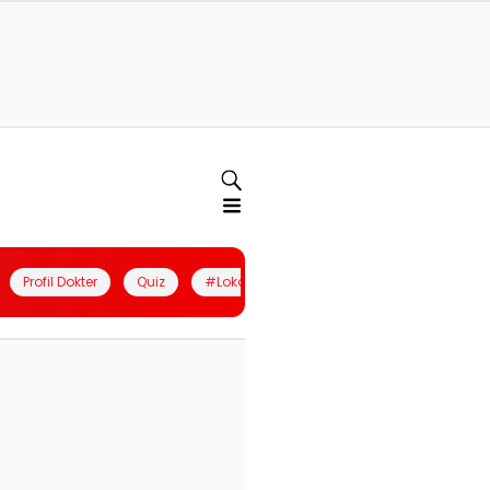
Profil Dokter
Quiz
#LokalBerdaya
Join Community