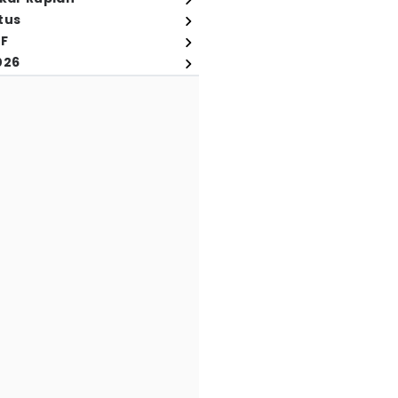
tus
FF
026