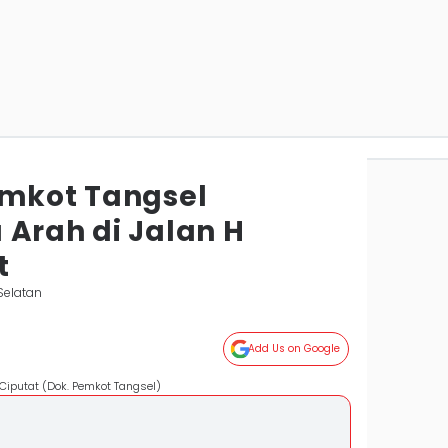
emkot Tangsel
 Arah di Jalan H
t
Selatan
Add Us on Google
 Ciputat (Dok. Pemkot Tangsel)