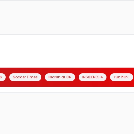
6
Soccer Times
Iklanin di IDN
INSIDENESIA
Yuk Pilih !