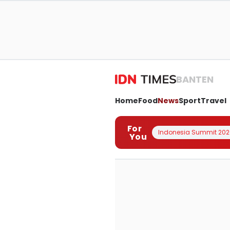
BANTEN
Home
Food
News
Sport
Travel
For
Indonesia Summit 202
You