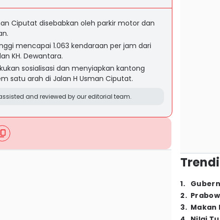
an Ciputat disebabkan oleh parkir motor dan
an.
nggi mencapai 1.063 kendaraan per jam dari
lan KH. Dewantara.
kukan sosialisasi dan menyiapkan kantong
tem satu arah di Jalan H Usman Ciputat.
ssisted and reviewed by our editorial team.
Trendi
1
.
Gubern
2
.
Prabow
3
.
Makan B
4
.
Nilai T