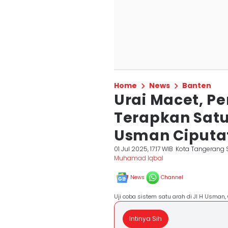
Home
News
Banten
Urai Macet, P
Terapkan Satu
Usman Ciputa
01 Jul 2025, 17:17 WIB
Kota Tangerang 
Muhamad Iqbal
News
Channel
Uji coba sistem satu arah di Jl H Usman,
Intinya Sih