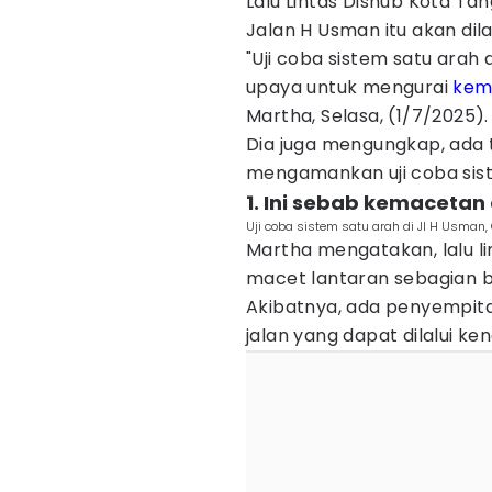
Lalu Lintas Dishub Kota Ta
Jalan H Usman itu akan dil
"Uji coba sistem satu arah 
upaya untuk mengurai
kem
Martha, Selasa, (1/7/2025).
Dia juga mengungkap, ada 
mengamankan uji coba sist
1. Ini sebab kemacetan 
Uji coba sistem satu arah di Jl H Usman,
Martha mengatakan, lalu li
macet lantaran sebagian b
Akibatnya, ada penyempitan
jalan yang dapat dilalui ke