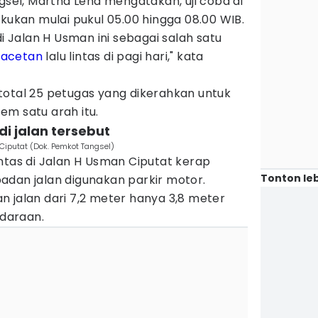
ngsel, Martha Lena mengatakan, uji coba di
akukan mulai pukul 05.00 hingga 08.00 WIB.
di Jalan H Usman ini sebagai salah satu
acetan
lalu lintas di pagi hari," kata
total 25 petugas yang dikerahkan untuk
em satu arah itu.
di jalan tersebut
 Ciputat (Dok. Pemkot Tangsel)
ntas di Jalan H Usman Ciputat kerap
Tonton leb
adan jalan digunakan parkir motor.
 jalan dari 7,2 meter hanya 3,8 meter
ndaraan.