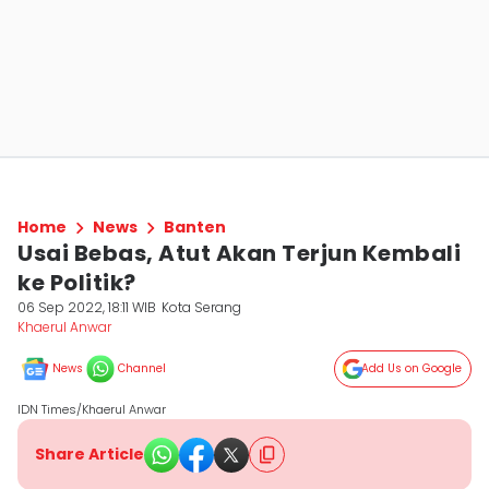
Home
News
Banten
Usai Bebas, Atut Akan Terjun Kembali
ke Politik?
06 Sep 2022, 18:11 WIB
Kota Serang
Khaerul Anwar
News
Channel
Add Us on Google
IDN Times/Khaerul Anwar
Share Article