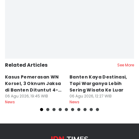
Editor
Ita Lismawati F Malau
Related Articles
See More
Kasus Pemerasan WN
Banten Kaya Destinasi,
R
Korsel, 3 Oknum Jaksa
Tapi Warganya Lebih
P
di Banten Dituntut 4-5
Sering Wisata Ke Luar
4
Tahun
06 Agu 2026, 19:45 WIB
06 Agu 2026, 12:27 WIB
K
06
News
News
Ne