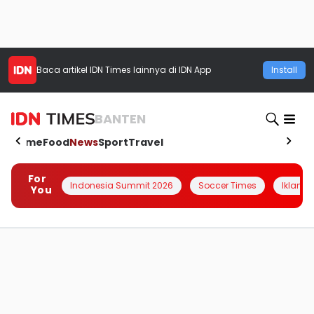
Baca artikel
IDN Times
lainnya di IDN App
Install
BANTEN
Home
Food
News
Sport
Travel
For
Indonesia Summit 2026
Soccer Times
Iklanin 
You