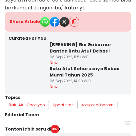
berkumpul dengan ibu," katanya.
Share Article
Curated For You
[BREAKING] Eks Gubernur
Banten Ratu Atut Bebas!
06 Sep 2022, 11:51 WIB
News
Ratu Atut Seharusnya Bebas
Murni Tahun 2025
06 Sep 2022, 14:39 WIB
News
Topics
Ratu Atut Chosiyah
Update me
korupsi di banten
Editorial Team
Editor
Tonton lebih seru di
Khaerul Anwar