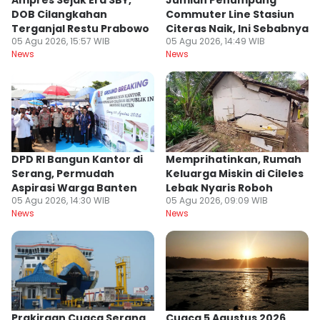
Ampres Sejak Era SBY,
Jumlah Penumpang
DOB Cilangkahan
Commuter Line Stasiun
Terganjal Restu Prabowo
Citeras Naik, Ini Sebabnya
05 Agu 2026, 15:57 WIB
05 Agu 2026, 14:49 WIB
News
News
DPD RI Bangun Kantor di
Memprihatinkan, Rumah
Serang, Permudah
Keluarga Miskin di Cileles
Aspirasi Warga Banten
Lebak Nyaris Roboh
05 Agu 2026, 14:30 WIB
05 Agu 2026, 09:09 WIB
News
News
Prakiraan Cuaca Serang
Cuaca 5 Agustus 2026,