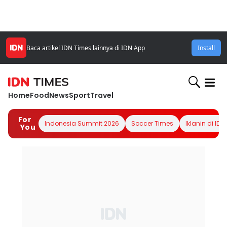
Baca artikel IDN Times lainnya di IDN App
Install
Home
Food
News
Sport
Travel
For
Indonesia Summit 2026
Soccer Times
Iklanin di IDN
You