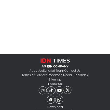
About Us
Editorial Team
Contact Us
Terms of Services
Pedoman Media Siber
Index
Sitemap
Follow Us
Download