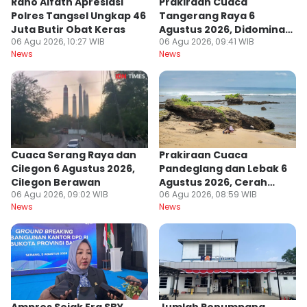
Rano Alfath Apresiasi
Prakiraan Cuaca
Polres Tangsel Ungkap 46
Tangerang Raya 6
Juta Butir Obat Keras
Agustus 2026, Didominasi
06 Agu 2026, 10:27 WIB
06 Agu 2026, 09:41 WIB
Cuaca Berawan
News
News
Cuaca Serang Raya dan
Prakiraan Cuaca
Cilegon 6 Agustus 2026,
Pandeglang dan Lebak 6
Cilegon Berawan
Agustus 2026, Cerah
06 Agu 2026, 09:02 WIB
06 Agu 2026, 08:59 WIB
Seharian
News
News