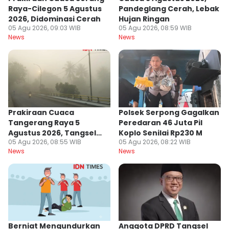
Raya-Cilegon 5 Agustus
Pandeglang Cerah, Lebak
2026, Didominasi Cerah
Hujan Ringan
05 Agu 2026, 09:03 WIB
05 Agu 2026, 08:59 WIB
News
News
Prakiraan Cuaca
Polsek Serpong Gagalkan
Tangerang Raya 5
Peredaran 46 Juta Pil
Agustus 2026, Tangsel
Koplo Senilai Rp230 M
05 Agu 2026, 08:55 WIB
05 Agu 2026, 08:22 WIB
Berpotensi Hujan
News
News
Berniat Mengundurkan
Anggota DPRD Tangsel