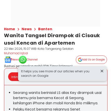
Home
News
Banten
Wanita Tangsel Dirampok di Cisauk
usai Kencan di Apartemen
22 Mei 2026, 15:07 WIB
Kota Tangerang Selatan
Muhamad Iqbal
News
Channel
Add Us on Google
Ilustrasi perampokan mobil (IDN Times/istimewa)
It helps you see more of our articles when you
search on Google
Intinya Sih
Seorang wanita berinisial LS alias Key dirampok usai
bertemu pria bernama Kecot di Serpong,
kehilangan iPhone dan mobil Honda Brio miliknya.
Pelaku Kecot bersama rekannya Senet