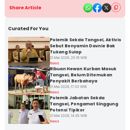
Share Article
Curated For You
Polemik Sekda Tangsel, Aktivis
Sebut Benyamin Davnie Bak
Tukang Sulap
21 Mei 2026, 20:18 WIB
News
Ribuan Hewan Kurban Masuk
Tangsel, Belum Ditemukan
Penyakit Berbahaya
21 Mei 2026, 17:02 WIB
News
Polemik Jabatan Sekda
Tangsel, Pengamat Singgung
Potensi Tipikor
21 Mei 2026, 14:35 WIB
News