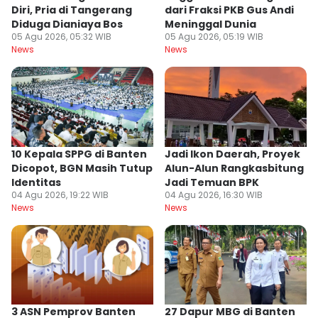
Diri, Pria di Tangerang
dari Fraksi PKB Gus Andi
Diduga Dianiaya Bos
Meninggal Dunia
05 Agu 2026, 05:32 WIB
05 Agu 2026, 05:19 WIB
News
News
10 Kepala SPPG di Banten
Jadi Ikon Daerah, Proyek
Dicopot, BGN Masih Tutup
Alun-Alun Rangkasbitung
Identitas
Jadi Temuan BPK
04 Agu 2026, 19:22 WIB
04 Agu 2026, 16:30 WIB
News
News
3 ASN Pemprov Banten
27 Dapur MBG di Banten