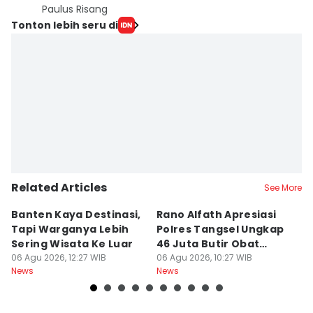
Paulus Risang
Tonton lebih seru di
Related Articles
See More
Banten Kaya Destinasi,
Rano Alfath Apresiasi
P
Tapi Warganya Lebih
Polres Tangsel Ungkap
T
Sering Wisata Ke Luar
46 Juta Butir Obat
A
06 Agu 2026, 12:27 WIB
Keras
06 Agu 2026, 10:27 WIB
D
06
News
News
Ne
B