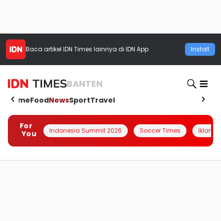
Baca artikel
IDN Times
lainnya di IDN App
Install
BANTEN
Home
Food
News
Sport
Travel
For
Indonesia Summit 2026
Soccer Times
Iklanin 
You