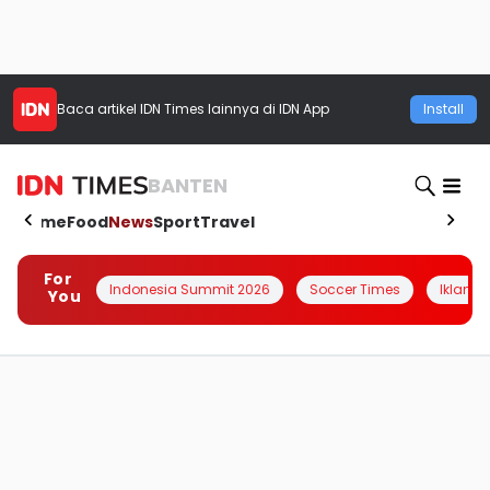
Baca artikel
IDN Times
lainnya di IDN App
Install
BANTEN
Home
Food
News
Sport
Travel
For
Indonesia Summit 2026
Soccer Times
Iklanin 
You