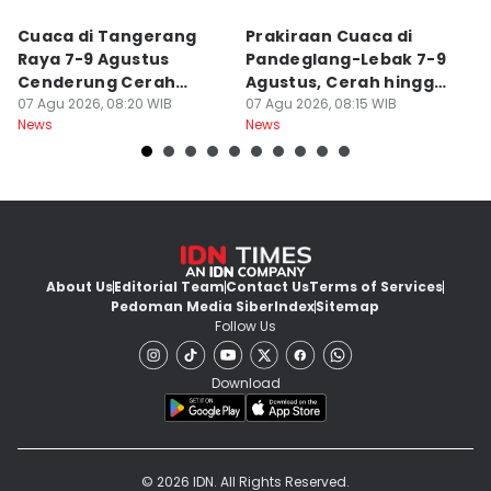
Cuaca di Tangerang
Prakiraan Cuaca di
K
Raya 7-9 Agustus
Pandeglang-Lebak 7-9
K
Cenderung Cerah
Agustus, Cerah hingga
d
hingga Berawan
07 Agu 2026, 08:20 WIB
Berawan
07 Agu 2026, 08:15 WIB
T
06
News
News
Ne
About Us
Editorial Team
Contact Us
Terms of Services
Pedoman Media Siber
Index
Sitemap
Follow Us
Download
© 2026 IDN. All Rights Reserved.