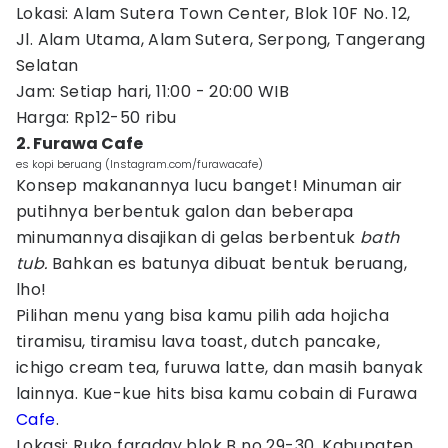
Lokasi: Alam Sutera Town Center, Blok 10F No. 12,
Jl. Alam Utama, Alam Sutera, Serpong, Tangerang
Selatan
Jam: Setiap hari, 11:00 - 20:00 WIB
Harga: Rp12-50 ribu
2. Furawa Cafe
es kopi beruang (Instagram.com/furawacafe)
Konsep makanannya lucu banget! Minuman air
putihnya berbentuk galon dan beberapa
minumannya disajikan di gelas berbentuk
bath
tub.
Bahkan es batunya dibuat bentuk beruang,
lho!
Pilihan menu yang bisa kamu pilih ada hojicha
tiramisu, tiramisu lava toast, dutch pancake,
ichigo cream tea, furuwa latte, dan masih banyak
lainnya. Kue-kue hits bisa kamu cobain di Furawa
Cafe
.
Lokasi: Ruko faraday blok B no 29-30, Kabupaten