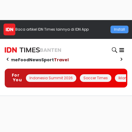
Baca artikel
IDN Times
lainnya di IDN App
Install
BANTEN
Home
Food
News
Sport
Travel
For
Indonesia Summit 2026
Soccer Times
Iklanin 
You