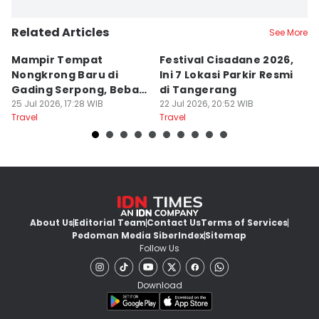
Related Articles
See More
Mampir Tempat
Festival Cisadane 2026,
F
Nongkrong Baru di
Ini 7 Lokasi Parkir Resmi
Di
Gading Serpong, Bebas
di Tangerang
T
Bayar Parkir
25 Jul 2026, 17:28 WIB
22 Jul 2026, 20:52 WIB
P
22
Travel
Travel
Tr
About Us
Editorial Team
Contact Us
Terms of Services
Pedoman Media Siber
Index
Sitemap
Follow Us
Download