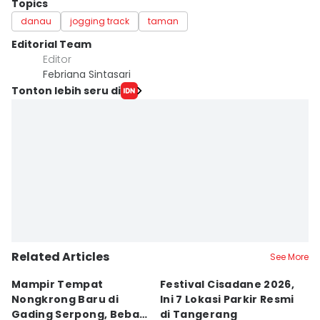
Topics
danau
jogging track
taman
Editorial Team
Editor
Febriana Sintasari
Tonton lebih seru di
Related Articles
See More
Mampir Tempat
Festival Cisadane 2026,
F
Nongkrong Baru di
Ini 7 Lokasi Parkir Resmi
Di
Gading Serpong, Bebas
di Tangerang
T