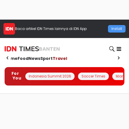
Baca artikel
IDN Times
lainnya di IDN App
Install
BANTEN
Home
Food
News
Sport
Travel
For
Indonesia Summit 2026
Soccer Times
Iklanin 
You