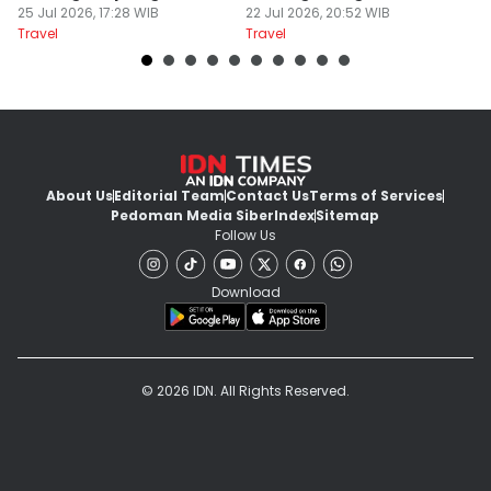
Bayar Parkir
25 Jul 2026, 17:28 WIB
22 Jul 2026, 20:52 WIB
P
22
Travel
Travel
Tr
About Us
Editorial Team
Contact Us
Terms of Services
Pedoman Media Siber
Index
Sitemap
Follow Us
Download
© 2026 IDN. All Rights Reserved.