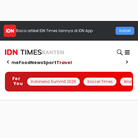
Baca artikel
IDN Times
lainnya di IDN App
Install
BANTEN
Home
Food
News
Sport
Travel
For
Indonesia Summit 2026
Soccer Times
Iklanin 
You