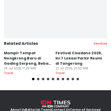
Related Articles
See More
Mampir Tempat
Festival Cisadane 2026,
F
Nongkrong Baru di
Ini 7 Lokasi Parkir Resmi
Di
Gading Serpong, Bebas
di Tangerang
T
Bayar Parkir
25 Jul 2026, 17:28 WIB
22 Jul 2026, 20:52 WIB
P
22
Travel
Travel
Tr
About Us
Editorial Team
Contact Us
Terms of Services