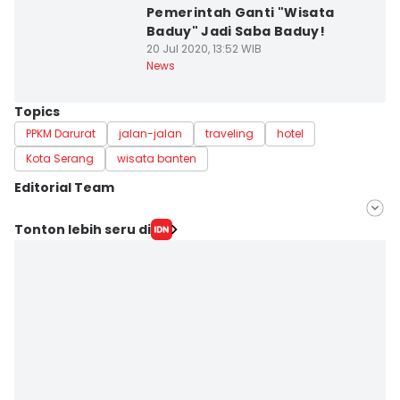
Pemerintah Ganti "Wisata
Baduy" Jadi Saba Baduy!
20 Jul 2020, 13:52 WIB
News
Topics
PPKM Darurat
jalan-jalan
traveling
hotel
Kota Serang
wisata banten
Editorial Team
Editor
Tonton lebih seru di
Bella Manoban
Editor
Ita Lismawati F Malau