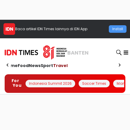
Baca artikel
IDN Times
lainnya di IDN App
Install
BANTEN
Home
Food
News
Sport
Travel
For
Indonesia Summit 2026
Soccer Times
Iklanin 
You