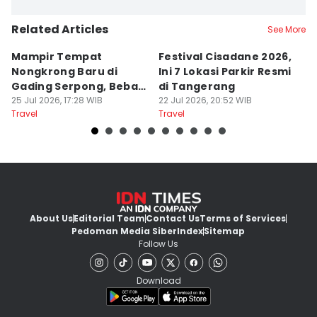
Related Articles
See More
Mampir Tempat
Festival Cisadane 2026,
F
Nongkrong Baru di
Ini 7 Lokasi Parkir Resmi
Di
Gading Serpong, Bebas
di Tangerang
T
Bayar Parkir
25 Jul 2026, 17:28 WIB
22 Jul 2026, 20:52 WIB
P
22
Travel
Travel
Tr
About Us
Editorial Team
Contact Us
Terms of Services
Pedoman Media Siber
Index
Sitemap
Follow Us
Download