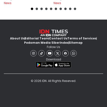
News
News
Ne
About Us
Editorial Team
Contact Us
Terms of Services
Pedoman Media Siber
Index
Sitemap
Follow Us
Download
© 2026 IDN. All Rights Reserved.