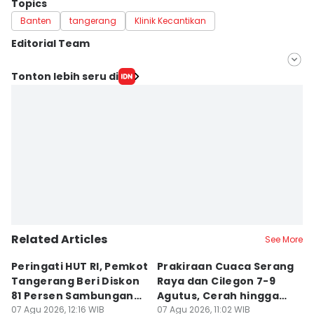
Topics
Banten
tangerang
Klinik Kecantikan
Editorial Team
Editor
Tonton lebih seru di
Irma Yudistirani
Editor
Muhamad Iqbal
Related Articles
See More
Peringati HUT RI, Pemkot
Prakiraan Cuaca Serang
C
Tangerang Beri Diskon
Raya dan Cilegon 7-9
R
81 Persen Sambungan
Agutus, Cerah hingga
C
Air Bersih
07 Agu 2026, 12:16 WIB
Berawan
07 Agu 2026, 11:02 WIB
h
07