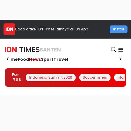
Baca artikel
IDN Times
lainnya di IDN App
Install
BANTEN
Home
Food
News
Sport
Travel
For
Indonesia Summit 2026
Soccer Times
Iklanin 
You