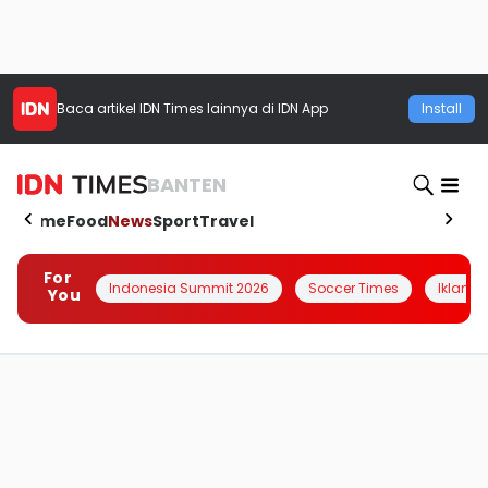
Baca artikel
IDN Times
lainnya di IDN App
Install
BANTEN
Home
Food
News
Sport
Travel
For
Indonesia Summit 2026
Soccer Times
Iklanin 
You