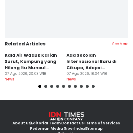
Related Articles
See More
Kala Air Waduk Karian
Ada Sekolah
D
Surut, Kampung yang
Internasional Baru di
T
Hilang Itu Muncul
Cikupa, Adopsi
J
Kembali
07 Agu 2026, 20:03 WIB
Kurikulum Singapura
07 Agu 2026, 18:34 WIB
R
07
News
News
Ne
About Us
Editorial Team
Contact Us
Terms of Services
Pedoman Media Siber
Index
Sitemap