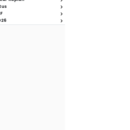
tus
FF
026