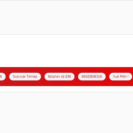
6
Soccer Times
Iklanin di IDN
INSIDENESIA
Yuk Pilih !