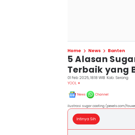
Home
News
Banten
5 Alasan Suga
Terbaik yang 
01 Feb 2025, 18:18 WIB
Kab. Serang
YOOL ✶
News
Channel
ilustrasi sugar coating (pexels.com/fauxe
Intinya Sih