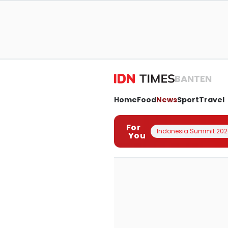
BANTEN
Home
Food
News
Sport
Travel
For
Indonesia Summit 202
You