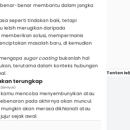
i benar-benar membantu dalam jangka
sa seperti tindakan baik, tetapi
itu lebih merugikan daripada
 memberikan solusi, mempermanis
menciptakan masalah baru, di kemudian
an mengapa
sugar coating
bukanlah hal
kukan, terutama dalam konteks hubungan
Tonton leb
al.
 akan terungkap
 Danilyuk)
ik kamu mencoba menyembunyikan atau
kebenaran pada akhirnya akan muncul.
ain mungkin akan merasa dikhianati atau
ujur sejak awal.