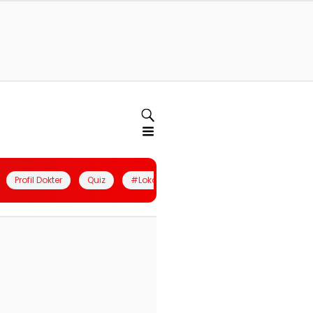
Profil Dokter
Quiz
#LokalBerdaya
Join Community