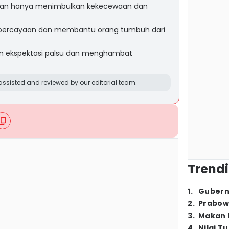
an hanya menimbulkan kekecewaan dan
kepercayaan dan membantu orang tumbuh dari
 ekspektasi palsu dan menghambat
ssisted and reviewed by our editorial team.
Trendi
1
.
Gubern
2
.
Prabow
3
.
Makan B
4
.
Nilai T