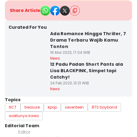
Share Article
Curated For You
Ada Romance Hingga Thriller, 7
Drama Terbaru Wajib Kamu
Tonton
16 Mar 2023, 17:04 WIB
News
12 Padu Padan Short Pants ala
Lisa BLACKPINK, Simpel tapi
Catchy!
24 Feb 2023, 13:13 WIB
News
Topics
NCT
treasure
kpop
seventeen
BTS boyband
waktunya korea
Editorial Team
Editor