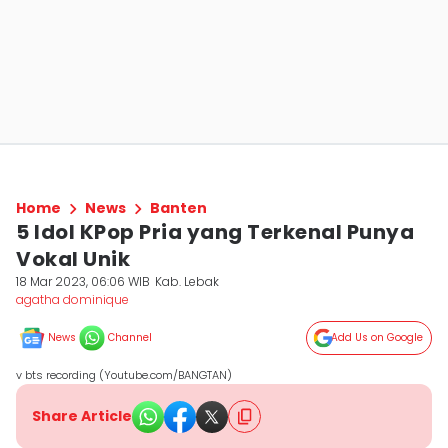
Home
News
Banten
5 Idol KPop Pria yang Terkenal Punya
Vokal Unik
18 Mar 2023, 06:06 WIB
Kab. Lebak
agatha dominique
News
Channel
Add Us on Google
v bts recording (Youtube.com/BANGTAN)
Share Article