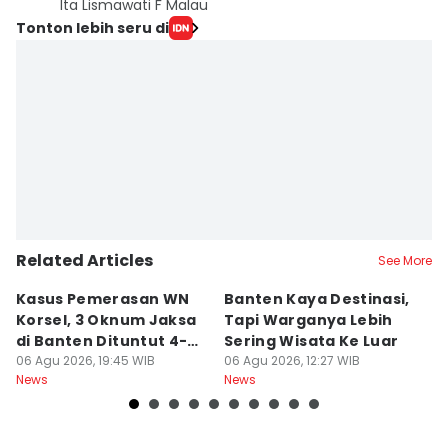
Ita Lismawati F Malau
Tonton lebih seru di
Related Articles
See More
Kasus Pemerasan WN
Banten Kaya Destinasi,
R
Korsel, 3 Oknum Jaksa
Tapi Warganya Lebih
P
di Banten Dituntut 4-5
Sering Wisata Ke Luar
4
Tahun
06 Agu 2026, 19:45 WIB
06 Agu 2026, 12:27 WIB
K
06
News
News
Ne