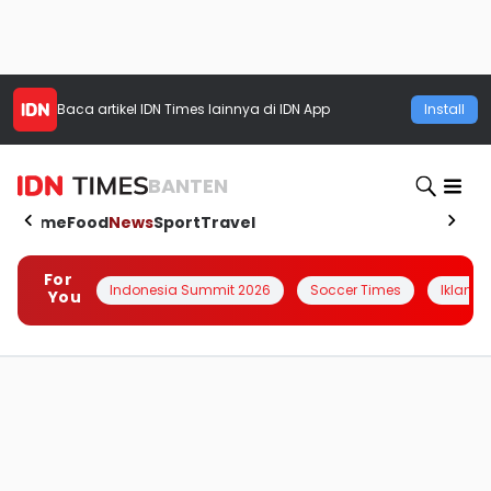
Baca artikel
IDN Times
lainnya di IDN App
Install
BANTEN
Home
Food
News
Sport
Travel
For
Indonesia Summit 2026
Soccer Times
Iklanin 
You