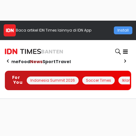
Baca artikel
IDN Times
lainnya di IDN App
Install
BANTEN
Home
Food
News
Sport
Travel
For
Indonesia Summit 2026
Soccer Times
Iklanin 
You