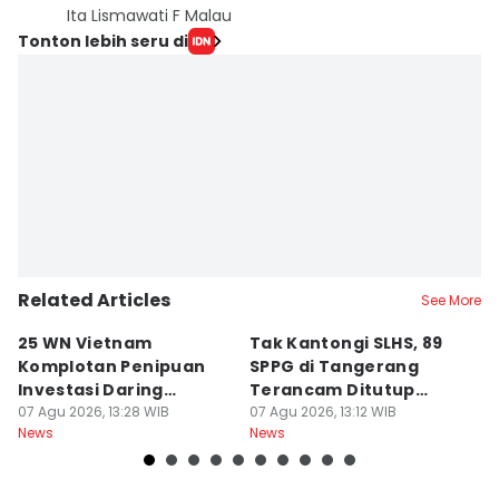
Ita Lismawati F Malau
Tonton lebih seru di
Related Articles
See More
25 WN Vietnam
Tak Kantongi SLHS, 89
P
Komplotan Penipuan
SPPG di Tangerang
T
Investasi Daring
Terancam Ditutup
8
Dideportasi
07 Agu 2026, 13:28 WIB
Permanen
07 Agu 2026, 13:12 WIB
Ai
07
News
News
Ne