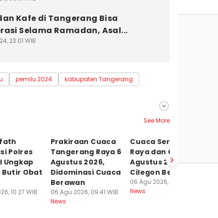
dan Kafe di Tangerang Bisa
rasi Selama Ramadan, Asal...
24, 23:01 WIB
u
pemilu 2024
kabupaten Tangerang
See More
fath
Prakiraan Cuaca
Cuaca Serang
P
si Polres
Tangerang Raya 6
Raya dan Cilegon 6
P
l Ungkap
Agustus 2026,
Agustus 2026,
L
 Butir Obat
Didominasi Cuaca
Cilegon Berawan
2
Berawan
06 Agu 2026, 09:02 WIB
S
News
26, 10:27 WIB
06 Agu 2026, 09:41 WIB
06
News
Ne