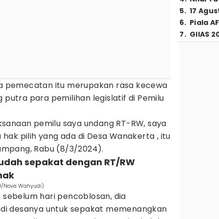
5
.
17 Agus
6
.
Piala A
7
.
GIIAS 2
ana pemecatan itu merupakan rasa kecewa
 putra para pemilihan legislatif di Pemilu
ksanaan pemilu saya undang RT-RW, saya
ak pilih yang ada di Desa Wanakerta , itu
 Tumpang, Rabu (8/3/2024).
udah sepakat dengan RT/RW
nak
TO/Nova Wahyudi)
ebelum hari pencoblosan, dia
di desanya untuk sepakat memenangkan