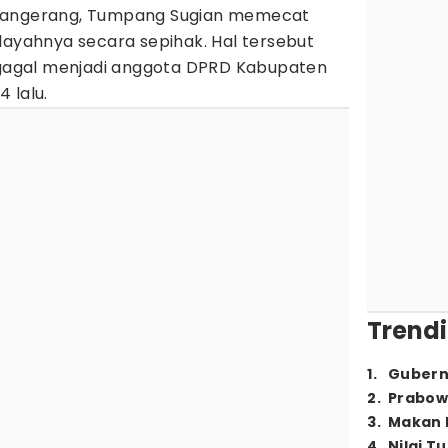
 Tangerang, Tumpang Sugian memecat
layahnya secara sepihak. Hal tersebut
n gagal menjadi anggota DPRD Kabupaten
 lalu.
Trendi
1
.
Gubern
2
.
Prabow
3
.
Makan B
4
.
Nilai T