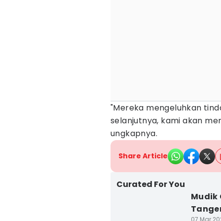
"Mereka mengeluhkan tind
selanjutnya, kami akan me
ungkapnya.
Share Article
Curated For You
Mudik 
Tanger
07 Mar 20