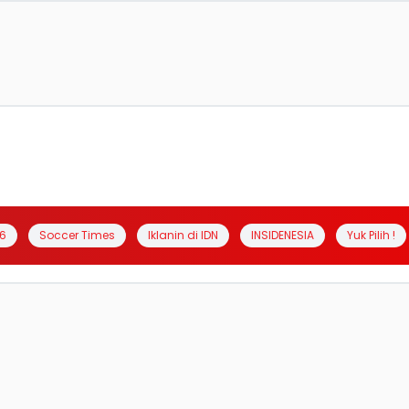
6
Soccer Times
Iklanin di IDN
INSIDENESIA
Yuk Pilih !