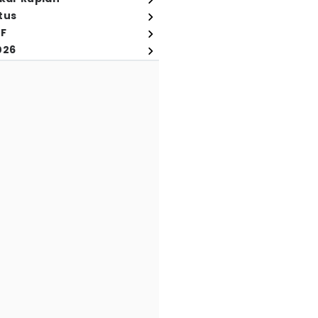
tus
FF
026