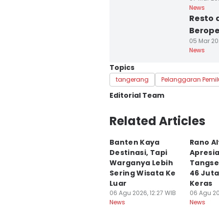
News
Resto 
Berope
05 Mar 20
News
Topics
tangerang
Pelanggaran Pemil
Editorial Team
Editor
Related Articles
Maya Aulia Aprilianti
Banten Kaya
Rano Al
Editor
Destinasi, Tapi
Apresia
Ita Lismawati F Malau
Warganya Lebih
Tangse
Sering Wisata Ke
46 Juta
Luar
Keras
06 Agu 2026, 12:27 WIB
06 Agu 20
News
News