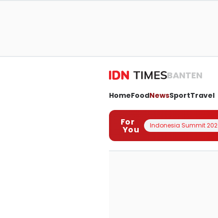
BANTEN
Home
Food
News
Sport
Travel
For
Indonesia Summit 202
You