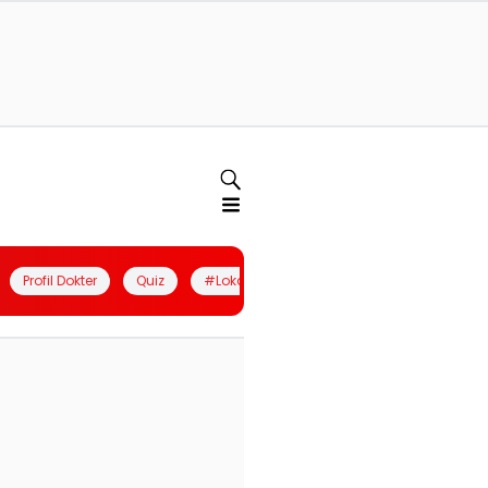
Profil Dokter
Quiz
#LokalBerdaya
Join Community