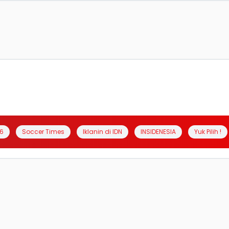
6
Soccer Times
Iklanin di IDN
INSIDENESIA
Yuk Pilih !