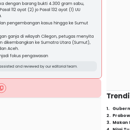
a dengan barang bukti 4.300 gram sabu,
 Pasal 112 ayat (2) jo Pasal 132 ayat (1) UU
.
n dan pengembangan kasus hingga ke Sumut
gan ganja di wilayah Cilegon, petugas menyita
an dikembangkan ke Sumatra Utara (Sumut),
dan Aceh.
enjadi fokus pengawasan
ssisted and reviewed by our editorial team.
Trendi
1
.
Gubern
2
.
Prabow
3
.
Makan B
4
.
Nilai T