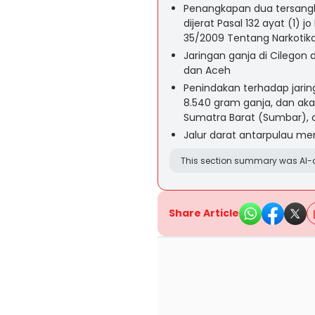
Penangkapan dua tersangk
dijerat Pasal 132 ayat (1) jo
35/2009 Tentang Narkotika
Jaringan ganja di Cilego
dan Aceh
Penindakan terhadap jarin
8.540 gram ganja, dan ak
Sumatra Barat (Sumbar), 
Jalur darat antarpulau m
This section summary was AI-a
Share Article