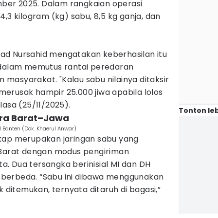
er 2025. Dalam rangkaian operasi
,3 kilogram (kg) sabu, 8,5 kg ganja, dan
ad Nursahid mengatakan keberhasilan itu
 dalam memutus rantai peredaran
masyarakat. "Kalau sabu nilainya ditaksir
i merusak hampir 25.000 jiwa apabila lolos
lasa (25/11/2025).
Tonton leb
tra Barat–Jawa
 Banten (Dok. Khaerul Anwar)
kap merupakan jaringan sabu yang
 Barat dengan modus pengiriman
. Dua tersangka berinisial MI dan DH
si berbeda. “Sabu ini dibawa menggunakan
k ditemukan, ternyata ditaruh di bagasi,”