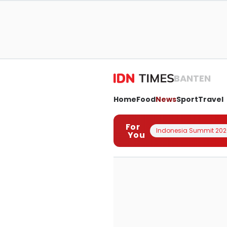
BANTEN
Home
Food
News
Sport
Travel
For
Indonesia Summit 202
You