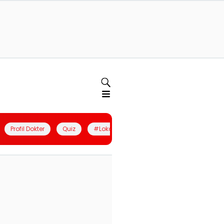
Profil Dokter
Quiz
#LokalBerdaya
Join Community