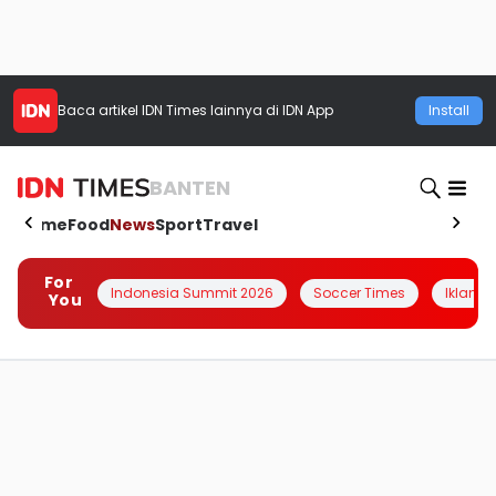
Baca artikel
IDN Times
lainnya di IDN App
Install
BANTEN
Home
Food
News
Sport
Travel
For
Indonesia Summit 2026
Soccer Times
Iklanin 
You