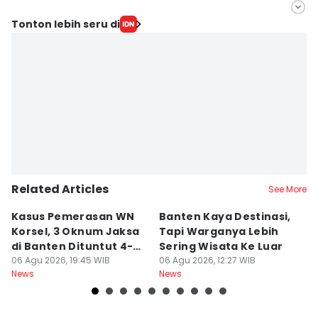
Editor
Tonton lebih seru di
Septi Riyani Maulida
Editor
Ita Lismawati F Malau
Related Articles
See More
Kasus Pemerasan WN
Banten Kaya Destinasi,
R
Korsel, 3 Oknum Jaksa
Tapi Warganya Lebih
P
di Banten Dituntut 4-5
Sering Wisata Ke Luar
4
Tahun
06 Agu 2026, 19:45 WIB
06 Agu 2026, 12:27 WIB
K
06
News
News
Ne