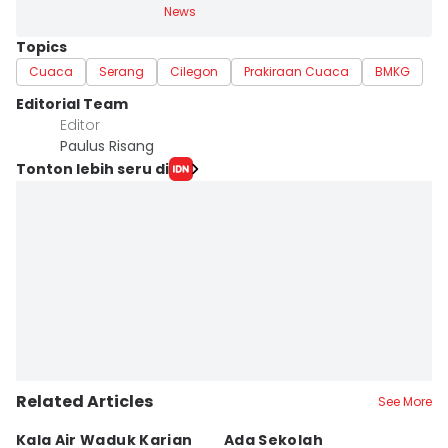
News
Topics
Cuaca
Serang
Cilegon
Prakiraan Cuaca
BMKG
Editorial Team
Editor
Paulus Risang
Tonton lebih seru di
Related Articles
See More
Kala Air Waduk Karian
Ada Sekolah
D