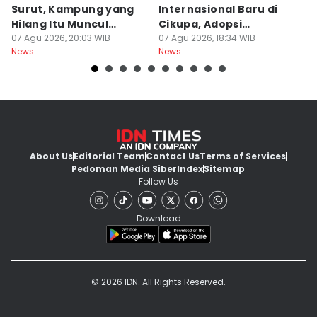
Surut, Kampung yang
Internasional Baru di
T
Hilang Itu Muncul
Cikupa, Adopsi
J
Kembali
07 Agu 2026, 20:03 WIB
Kurikulum Singapura
07 Agu 2026, 18:34 WIB
R
07
News
News
Ne
About Us
Editorial Team
Contact Us
Terms of Services
Pedoman Media Siber
Index
Sitemap
Follow Us
Download
© 2026 IDN. All Rights Reserved.