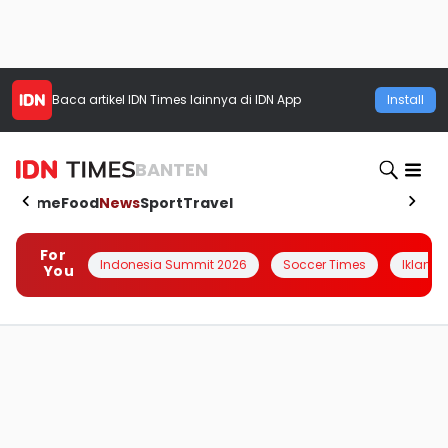
Baca artikel
IDN Times
lainnya di IDN App
Install
BANTEN
Home
Food
News
Sport
Travel
For
Indonesia Summit 2026
Soccer Times
Iklanin 
You