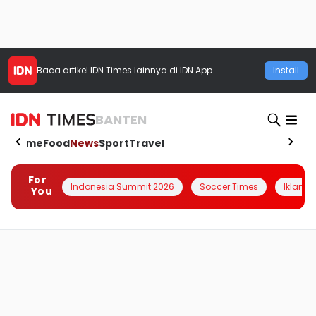
Baca artikel
IDN Times
lainnya di IDN App
Install
BANTEN
Home
Food
News
Sport
Travel
For
Indonesia Summit 2026
Soccer Times
Iklanin 
You