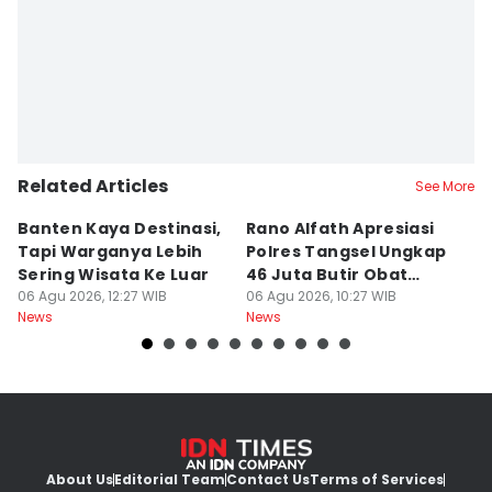
Ita Lismawati F Malau
Related Articles
See More
Banten Kaya Destinasi,
Rano Alfath Apresiasi
P
Tapi Warganya Lebih
Polres Tangsel Ungkap
T
Sering Wisata Ke Luar
46 Juta Butir Obat
A
06 Agu 2026, 12:27 WIB
Keras
06 Agu 2026, 10:27 WIB
D
06
News
News
Ne
B
About Us
Editorial Team
Contact Us
Terms of Services