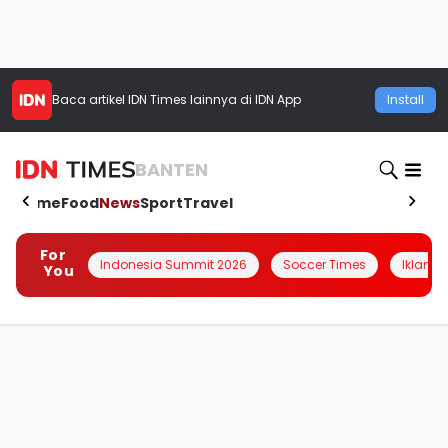
Baca artikel
IDN Times
lainnya di IDN App
Install
BANTEN
Home
Food
News
Sport
Travel
For
Indonesia Summit 2026
Soccer Times
Iklanin 
You