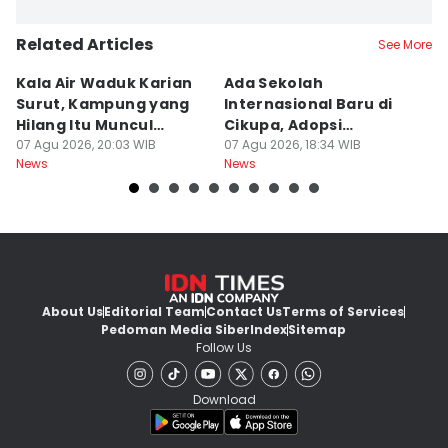
Related Articles
See More
Kala Air Waduk Karian
Ada Sekolah
D
Surut, Kampung yang
Internasional Baru di
T
Hilang Itu Muncul
Cikupa, Adopsi
J
Kembali
07 Agu 2026, 20:03 WIB
Kurikulum Singapura
07 Agu 2026, 18:34 WIB
R
07
News
News
Ne
About Us
Editorial Team
Contact Us
Terms of Services
Pedoman Media Siber
Index
Sitemap
Follow Us
Download