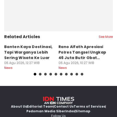
Related Articles
See More
Banten Kaya Destinasi,
Rano Alfath Apresiasi
P
Tapi Warganya Lebih
Polres Tangsel Ungkap
T
Sering Wisata Ke Luar
46 Juta Butir Obat
A
06 Agu 2026, 12:27 WIB
Keras
06 Agu 2026, 10:27 WIB
D
06
News
News
Ne
B
About Us
Editorial Team
Contact Us
Terms of Services
Pedoman Media Siber
Index
Sitemap
Follow Us