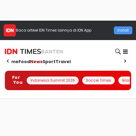
Baca artikel
IDN Times
lainnya di IDN App
Install
BANTEN
Home
Food
News
Sport
Travel
For
Indonesia Summit 2026
Soccer Times
Iklanin 
You