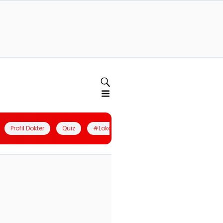
Profil Dokter
Quiz
#LokalBerdaya
Join Community