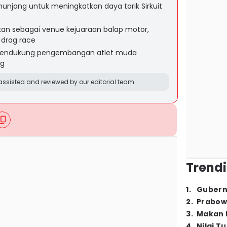
unjang untuk meningkatkan daya tarik Sirkuit
tkan sebagai venue kejuaraan balap motor,
drag race
a mendukung pengembangan atlet muda
ng
ssisted and reviewed by our editorial team.
Trendi
1
.
Gubern
2
.
Prabow
3
.
Makan B
4
.
Nilai T