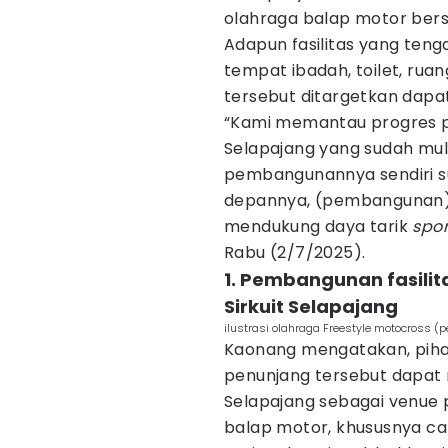
olahraga balap motor bers
Adapun fasilitas yang teng
tempat ibadah, toilet, ruan
tersebut ditargetkan dapa
“Kami memantau progres pe
Selapajang yang sudah mula
pembangunannya sendiri s
depannya, (pembangunan) 
mendukung daya tarik
spor
Rabu (2/7/2025).
1. Pembangunan fasilit
Sirkuit Selapajang
ilustrasi olahraga Freestyle motocross (
Kaonang mengatakan, piha
penunjang tersebut dapat m
Selapajang sebagai venue 
balap motor, khususnya c