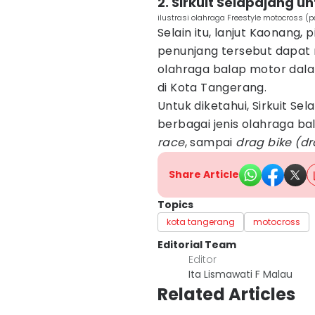
2. Sirkuit Selapajang 
ilustrasi olahraga Freestyle motocross (
Selain itu, lanjut Kaonang
penunjang tersebut dapa
olahraga balap motor dal
di Kota Tangerang.
Untuk diketahui, Sirkuit Se
berbagai jenis olahraga ba
race
, sampai
drag bike (d
Share Article
Topics
kota tangerang
motocross
Editorial Team
Editor
Ita Lismawati F Malau
Related Articles