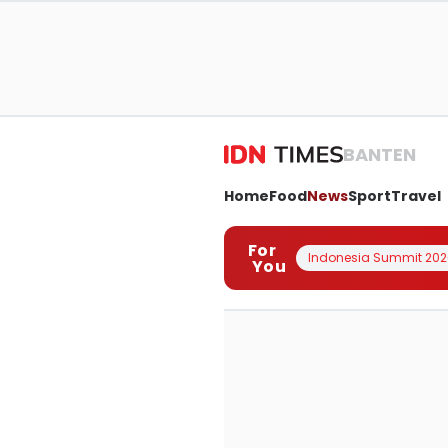
BANTEN
Home
Food
News
Sport
Travel
For
Indonesia Summit 202
You