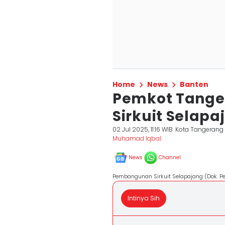
Home
News
Banten
Pemkot Tanger
Sirkuit Selapa
02 Jul 2025, 11:16 WIB
Kota Tangerang
Muhamad Iqbal
News
Channel
Pembangunan Sirkuit Selapajang (Dok. P
Intinya Sih