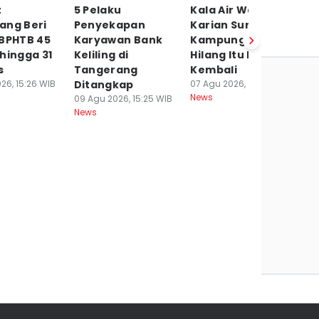
t
5 Pelaku
Kala Air Waduk
A
ang Beri
Penyekapan
Karian Surut,
I
 BPHTB 45
Karyawan Bank
Kampung yang
di
hingga 31
Keliling di
Hilang Itu Muncul
K
s
Tangerang
Kembali
S
26, 15:26 WIB
Ditangkap
07 Agu 2026, 20:03 WIB
07
News
Ne
09 Agu 2026, 15:25 WIB
News