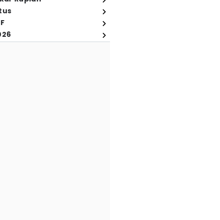
tus
FF
026