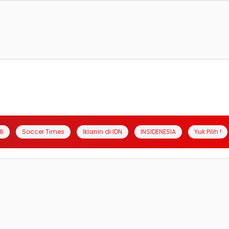
6
Soccer Times
Iklanin di IDN
INSIDENESIA
Yuk Pilih !