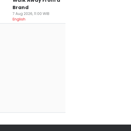
Walk Away From a
da Sekolah
DPRD Banten
25 WN Vietnam
Brand
nternasional Baru
Sentil Tambang:
Komplotan
7 Aug 2026, 11:00 WIB
 Cikupa, Adopsi
Daerah Jangan
Penipuan
English
urikulum
Cuma Kebagian
Investasi Daring
ingapura
Rusaknya
Dideportasi
 Agu 2026, 18:34 WIB
07 Agu 2026, 16:40 WIB
07 Agu 2026, 13:28 WIB
ws
News
News