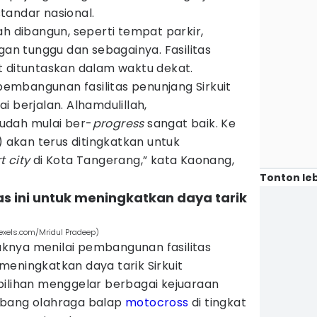
tandar nasional.
ah dibangun, seperti tempat parkir,
gan tunggu dan sebagainya. Fasilitas
t dituntaskan dalam waktu dekat.
mbangunan fasilitas penunjang Sirkuit
i berjalan. Alhamdulillah,
udah mulai ber-
progress
sangat baik. Ke
akan terus ditingkatkan untuk
t city
di Kota Tangerang,” kata Kaonang,
Tonton leb
as ini untuk meningkatkan daya tarik
pexels.com/Mridul Pradeep)
knya menilai pembangunan fasilitas
eningkatkan daya tarik Sirkuit
pilihan menggelar berbagai kejuaraan
abang olahraga balap
motocross
di tingkat