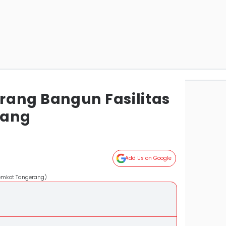
ang Bangun Fasilitas
jang
Add Us on Google
emkot Tangerang)