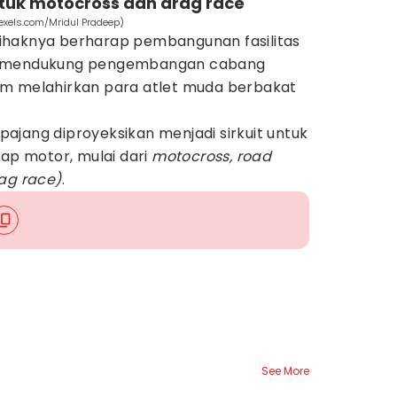
untuk motocross dan drag race
pexels.com/Mridul Pradeep)
, pihaknya berharap pembangunan fasilitas
t mendukung pengembangan cabang
am melahirkan para atlet muda berbakat
lapajang diproyeksikan menjadi sirkuit untuk
lap motor, mulai dari
motocross, road
rag race)
.
See More